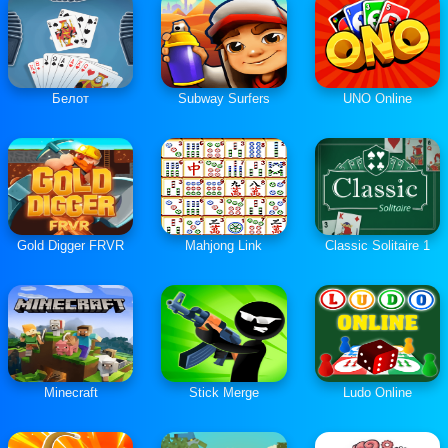
Белот
Subway Surfers
UNO Online
Gold Digger FRVR
Mahjong Link
Classic Solitaire 1
Minecraft
Stick Merge
Ludo Online