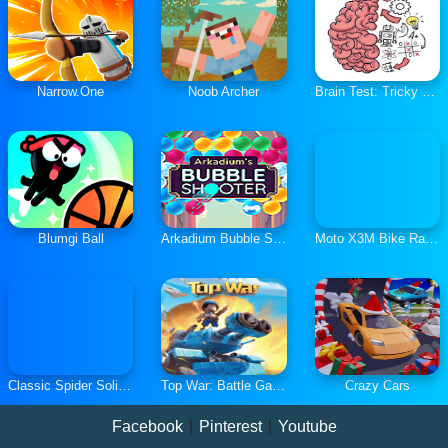
Narrow.One
Noob Archer
Brain Test: Tricky Puzzles
Blumgi Ball
Arkadium Bubble Shooter
Moto X3M Bike Race Game
Classic Spider Solitaire
Top War: Battle Game
Crazy Cars
Facebook
|
Pinterest
|
Youtube