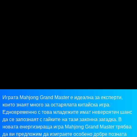
Играта Mahjong Grand Master е идеална за експерти,
които знаят много за остарялата китайска игра.
Едновременно с това младежите имат невероятен шанс
да се запознаят с гайките на тази законна загадка. В
новата енергизираща игра Mahjong Grand Master трябва
да ви предложим да изиграете особено добре позната