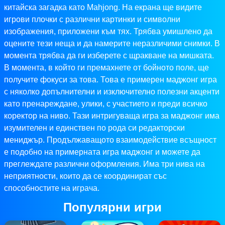
китайска загадка като Mahjong. На екрана ще видите
игрови плочки с различни картинки и символни
изображения, приложени към тях. Трябва умишлено да
оцените тези неща и да намерите неразличими снимки. В
момента трябва да ги изберете с щракване на мишката.
В момента, в който ги премахнете от бойното поле, ще
получите фокуси за това. Това е примерен маджонг игра
с няколко допълнителни и изключително полезни акценти
като пренареждане, улики, с участието и преди всичко
коректор на ниво. Тази интригуваща игра за маджонг има
изумителен и единствен по рода си редакторски
мениджър. Продължаващото взаимодействие всъщност
е подобно на примерната игра маджонг и можете да
преглеждате различни оформления. Има три нива на
неприятности, които да се координират със
способностите на играча.
Популярни игри