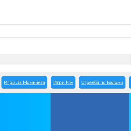
Играй сега
Игри За Момичета
Игри Friv
Стрелба по Балони