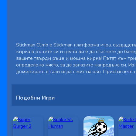
Stickman Climb е Stickman платформа игра, създаден
кирка в ръцете си и целта ви е да стигнете до бан
вашите твърди ръце и мощна кирка! Пътят към триу
определено място, за да запазите напредъка си. И
доминирате в тази игра с миг на око. Пристигнете н
Подобни Игри