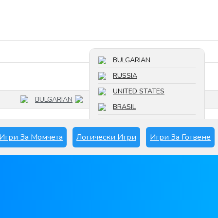
Търсете игра
BULGARIAN
RUSSIA
UNITED STATES
BULGARIAN
BRASIL
FRANCE
Игри За Момчета
Логически Игри
Игри За Готвене
SPAIN