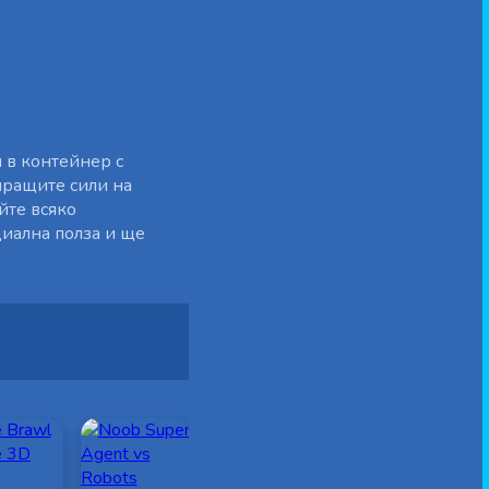
н в контейнер с
лиращите сили на
йте всяко
циална полза и ще