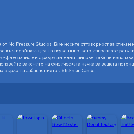
а от No Pressure Studios. Вие носите отговорност за стикме
ера към крайната цел на всяко ниво, като използвате регу
мфа е изчистен с разрушителни шипове, така че използва
зползвайте законите на физическата наука за вашата потен
а върха на забавлението с Stickman Climb.