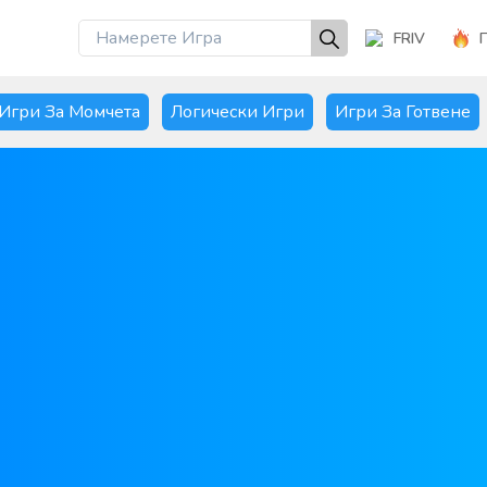
FRIV
Игри За Момчета
Логически Игри
Игри За Готвене