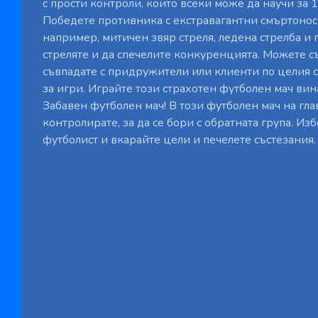
с прости контроли, които всеки може да научи за 1
Победете противника с екстравагантни смъртонос
например, митичен звяр стреля, ледена стрелба и 
стреляте и да спечелите конкуренцията. Можете с
съвпадате с придружители или клиенти по целия с
за игри. Играйте този страхотен футболен мач вин
Забавен футболен мач! В този футболен мач на гла
контролирате, за да се бори с обратната група. Из
футболист и вкарайте цели и печелете състезания.