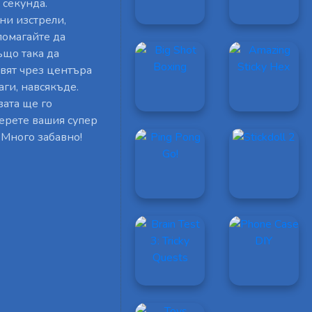
 секунда.
ни изстрели,
помагайте да
ъщо така да
вят чрез центъра
аги, навсякъде.
вата ще го
берете вашия супер
 Много забавно!