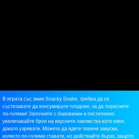
В играта със змии Snacky Snake, трябва да се
състезавате да консумирате плодове, за да пораснете
по-големи! Започнете с боровинки и постепенно
увеличавайте броя на вкусните лакомства като киви,
докато узрявате. Можете да ядете повече закуски,
колкото по-големи ставате, но действайте бързо, защото