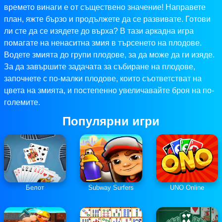
времето винаги е от съществено значение! Направете
план, яжте бързо и продължете да се развивате. Готови
ли сте да се изядете до върха? В тази аркадна игра
помагате на ненаситна змия в търсенето на плодове.
Водете змията до групи плодове, за да може да ги изяде.
За да завършите задачата за събиране на плодове,
започнете с по-малки плодове, които съответстват на
цвета на змията, и постепенно увеличавайте броя на по-
големите.
Популярни игри
Белот
Subway Surfers
UNO Online