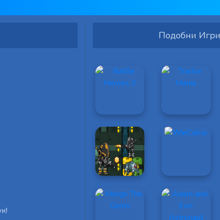
Подобни Игр
к!