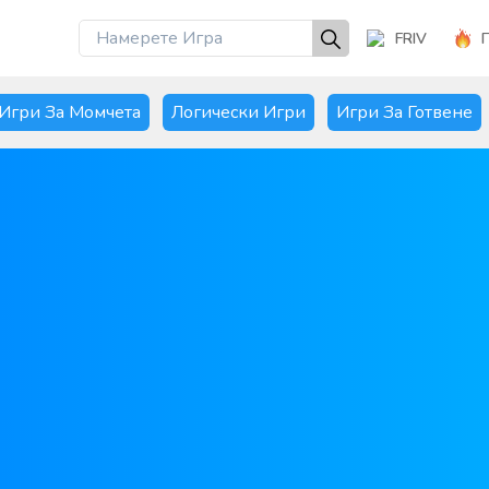
FRIV
Игри За Момчета
Логически Игри
Игри За Готвене