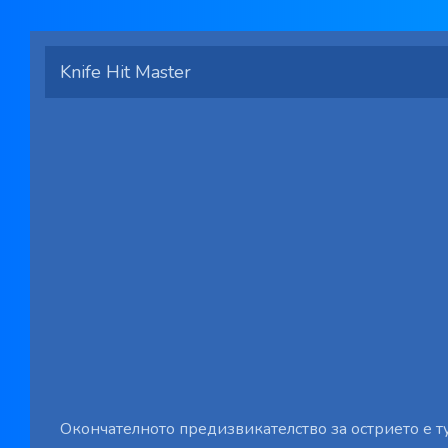
Knife Hit Master
Окончателното предизвикателство за острието е ту