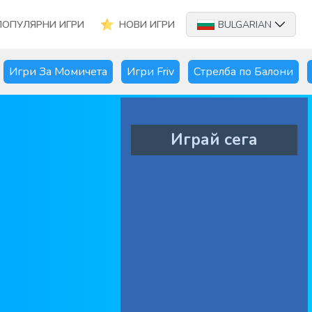
ПОПУЛЯРНИ ИГРИ
НОВИ ИГРИ
BULGARIAN
Игри За Момичета
Игри Friv
Стрелба по Балони
Играй сега