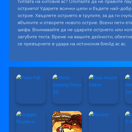
титлата на хитовия ас? Опитайте да не правите пау
острието! Ударете всички цели и бъдете най-добри
острие. Хвърлете острието в трупите, за да ги счу
ябълките и отворете новото острие. Всеки пети ет
шефа. Внимавайте да не ударите острието или коп
загубите теста. Време на вашите дейности, обект
се превърнете в удара на истинския блейд ас ас.