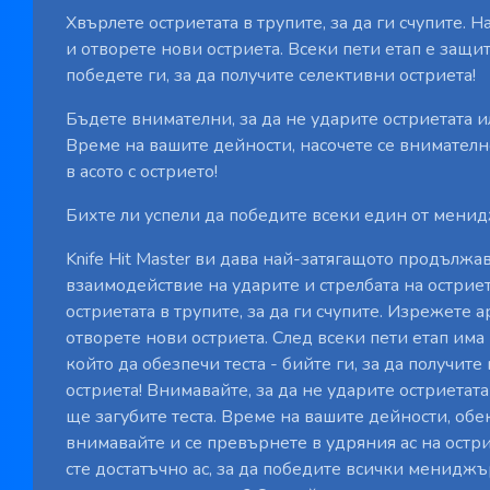
Хвърлете остриетата в трупите, за да ги счупите. 
и отворете нови остриета. Всеки пети етап е защи
победете ги, за да получите селективни остриета!
Бъдете внимателни, за да не ударите остриетата и
Време на вашите дейности, насочете се внимателн
в асото с острието!
Бихте ли успели да победите всеки един от мени
Knife Hit Master ви дава най-затягащото продълж
взаимодействие на ударите и стрелбата на острие
остриетата в трупите, за да ги счупите. Изрежете 
отворете нови остриета. След всеки пети етап има
който да обезпечи теста - бийте ги, за да получит
остриета! Внимавайте, за да не ударите остриетата
ще загубите теста. Време на вашите дейности, об
внимавайте и се превърнете в удряния ас на острие
сте достатъчно ас, за да победите всички мениджъ