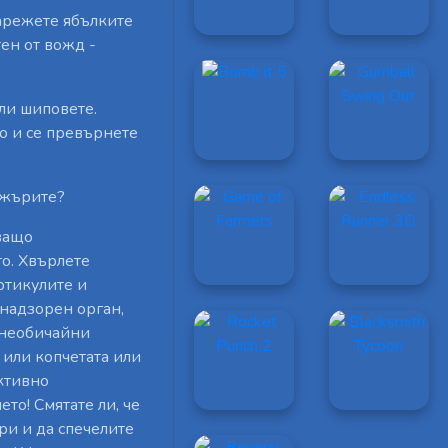
Нарежете ябълките
тен от вожд -
ли шиповете.
о и се превърнете
джърите?
аващо
то. Хвърлете
артикулите и
 надзорен орган,
е необичайни
 или копчетата или
ективно
то! Смятате ли, че
ри и да спечелите