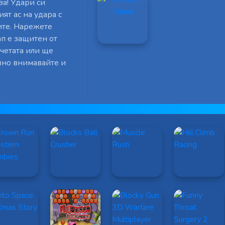
за! Удари си
ят ас на удара с
пите. Нарежете
ап е защитен от
четата или ще
ивно внимавайте и