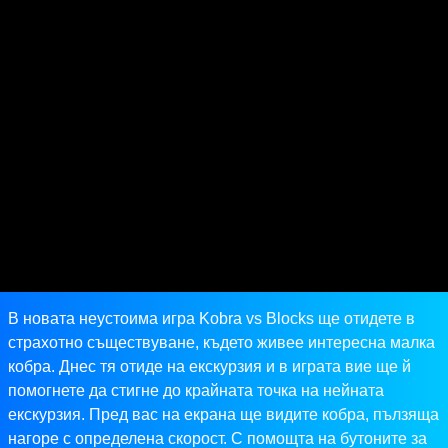
В новата неустоима игра Kobra vs Blocks ще отидете в
страхотно съществуване, където живее интересна малка
кобра. Днес тя отиде на екскурзия и в играта вие ще й
помогнете да стигне до крайната точка на нейната
екскурзия. Пред вас на екрана ще видите кобра, пълзяща
нагоре с определена скорост. С помощта на бутоните за