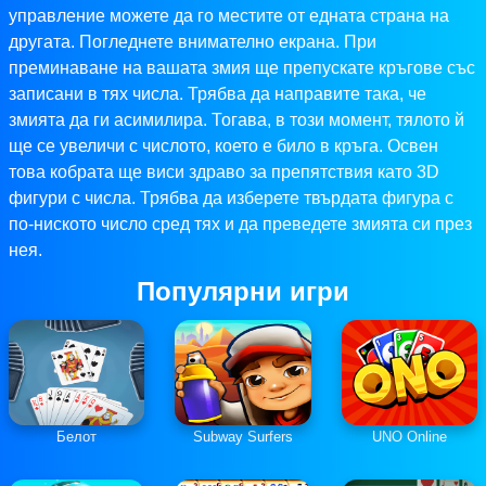
управление можете да го местите от едната страна на
другата. Погледнете внимателно екрана. При
преминаване на вашата змия ще препускате кръгове със
записани в тях числа. Трябва да направите така, че
змията да ги асимилира. Тогава, в този момент, тялото й
ще се увеличи с числото, което е било в кръга. Освен
това кобрата ще виси здраво за препятствия като 3D
фигури с числа. Трябва да изберете твърдата фигура с
по-ниското число сред тях и да преведете змията си през
нея.
Популярни игри
Белот
Subway Surfers
UNO Online