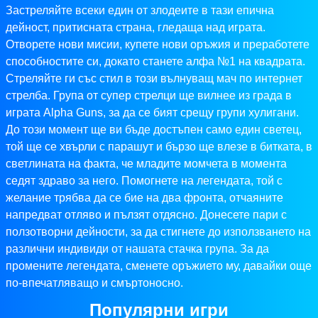
Застреляйте всеки един от злодеите в тази епична
дейност, притисната страна, гледаща над играта.
Отворете нови мисии, купете нови оръжия и преработете
способностите си, докато станете алфа №1 на квадрата.
Стреляйте ги със стил в този вълнуващ мач по интернет
стрелба. Група от супер стрелци ще вилнее из града в
играта Alpha Guns, за да се бият срещу групи хулигани.
До този момент ще ви бъде достъпен само един светец,
той ще се хвърли с парашут и бързо ще влезе в битката, в
светлината на факта, че младите момчета в момента
седят здраво за него. Помогнете на легендата, той с
желание трябва да се бие на два фронта, отчаяните
напредват отляво и пълзят отдясно. Донесете пари с
ползотворни дейности, за да стигнете до използването на
различни индивиди от нашата стачка група. За да
промените легендата, сменете оръжието му, давайки още
по-впечатляващо и смъртоносно.
Популярни игри