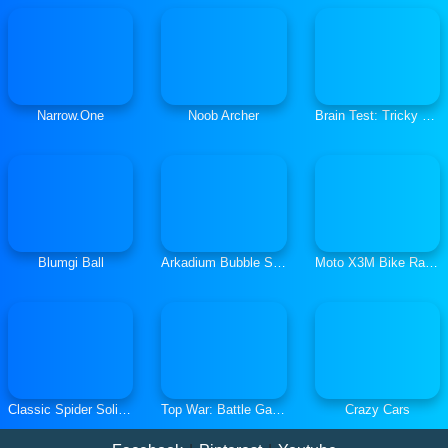
Narrow.One
Noob Archer
Brain Test: Tricky Puzzles
Blumgi Ball
Arkadium Bubble Shooter
Moto X3M Bike Race Game
Classic Spider Solitaire
Top War: Battle Game
Crazy Cars