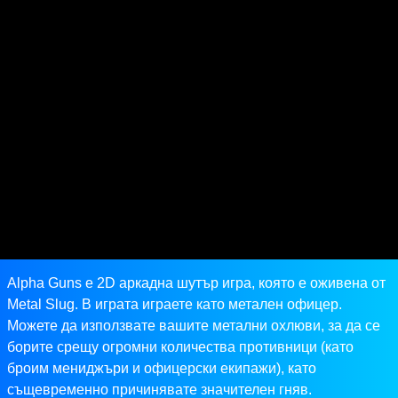
Alpha Guns е 2D аркадна шутър игра, която е оживена от
Metal Slug. В играта играете като метален офицер.
Можете да използвате вашите метални охлюви, за да се
борите срещу огромни количества противници (като
броим мениджъри и офицерски екипажи), като
същевременно причинявате значителен гняв.