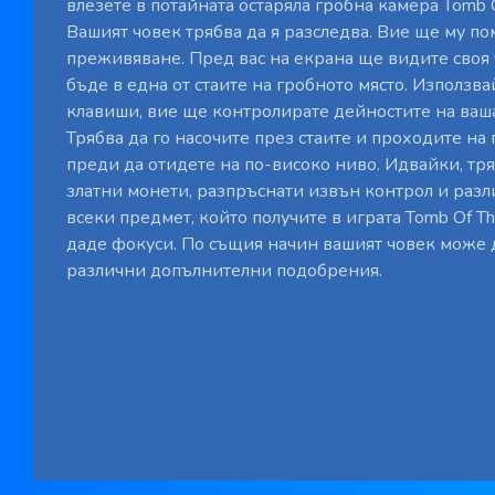
влезете в потайната остаряла гробна камера Tomb 
Вашият човек трябва да я разследва. Вие ще му по
преживяване. Пред вас на екрана ще видите своя 
бъде в една от стаите на гробното място. Използв
клавиши, вие ще контролирате дейностите на ваша
Трябва да го насочите през стаите и проходите на 
преди да отидете на по-високо ниво. Идвайки, тр
златни монети, разпръснати извън контрол и разл
всеки предмет, който получите в играта Tomb Of T
даде фокуси. По същия начин вашият човек може 
различни допълнителни подобрения.