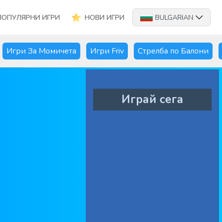
ПОПУЛЯРНИ ИГРИ
НОВИ ИГРИ
BULGARIAN
Игри За Момичета
Игри Friv
Стрелба по Балони
Играй сега