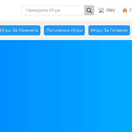
FRIV
Игри За Момчета
Логически Игри
Игри За Готвене