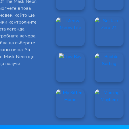
Of The Mask Neon.
могнете в това
човек, който ще
айки контролните
та легенда.
гробната камера,
ябва да съберете
ични неща. За
he Mask Neon ще
да получи