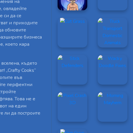
умения на
, овладейте
е си да се
тват и приходите
да обновите
 разширите бизнеса
е, което кара
 вселена, където
 „Crafty Cooks“
топите във
йте перфектни
стройте
тява. Това не е
ивот на един
е ли да построите