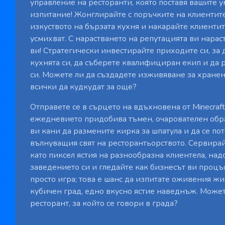
управление на ресторанти, която поставя вашите 
изпитание! Жонглирайте с поръчките на клиентите
изкуството на бързата кухня и накарайте клиентит
усмихват. С нарастването на репутацията ви нарас
ви! Стратегически инвестирайте приходите си, за 
кухнята си, да съберете квалифициран екип и да
си. Можете ли да създадете изживяване за хранен
всички да кудкудат за още?
Отправете се в сърцето на вдъхновена от Minecraft
ежедневието придобива тъмен, очарователен обрат!
ви кани да размените кирка за шпатула и да се по
вълнуващия свят на ресторантьорството. Сервира
като пиксел ястия на разнообразна клиентела, над
заведението си и гледайте как бизнесът ви процъф
просто игра; това е шанс да изпитате оживения ж
кубичен град, едно вкусно ястие наведнъж. Может
ресторант, за който се говори в града?