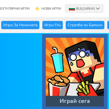
ПОПУЛЯРНИ ИГРИ
НОВИ ИГРИ
BULGARIAN
Игри За Момичета
Игри Friv
Стрелба по Балони
Играй сега