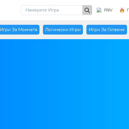
FRIV
Игри За Момчета
Логически Игри
Игри За Готвене