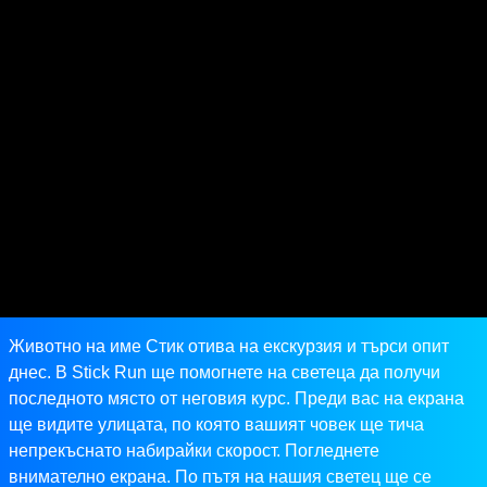
Животно на име Стик отива на екскурзия и търси опит
днес. В Stick Run ще помогнете на светеца да получи
последното място от неговия курс. Преди вас на екрана
ще видите улицата, по която вашият човек ще тича
непрекъснато набирайки скорост. Погледнете
внимателно екрана. По пътя на нашия светец ще се