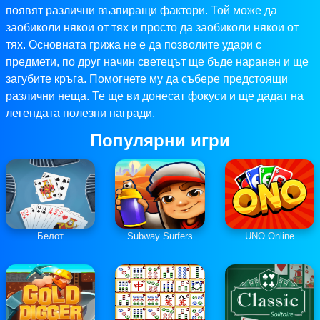
появят различни възпиращи фактори. Той може да
заобиколи някои от тях и просто да заобиколи някои от
тях. Основната грижа не е да позволите удари с
предмети, по друг начин светецът ще бъде наранен и ще
загубите кръга. Помогнете му да събере предстоящи
различни неща. Те ще ви донесат фокуси и ще дадат на
легендата полезни награди.
Популярни игри
Белот
Subway Surfers
UNO Online