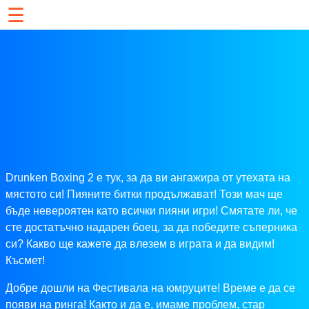
☰
Drunken Boxing 2 е тук, за да ви ангажира от утехата на
мястото си! Пияните битки продължават! Този мач ще
бъде невероятен като всички пияни игри! Смятате ли, че
сте достатъчно надарен боец, за да победите съперника
си? Какво ще кажете да влезем в играта и да видим!
Късмет!
Добре дошли на Фестивала на юмруците! Време е да се
появи на ринга! Както и да е, имаме проблем, стар