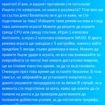
приятел! И вие, и вашият противник сте потънали!
Изцяло сте изчерпани, но каква е разликата? Този мач ще
се състои днес! Безопасно ли е да се каже, че сте
подготвени за това? Изберете своя режим на игра и след
това започнете играта! Можете да решите да играете
срещу CPU или срещу спътник. Играч 1 използва
болтовете, а играч 2 използва клавишите WASD. В двата
режима играта ще завърши с 5 настройки, човекът, който
придобие 5 звезди, първо доминира в мача. Можете да
правите бързи удари в играта, но все пак внимавайте за
енергийната си лента! Ако нямате достатъчно енергия,
ще ви отнеме известно време, за да се възстановите.
Очевидно през това време ще останете безсилни. В този
смисъл, не забравяйте да установите енергията си,
докато решавате процедурата си за битка! В случай, че в
момента сте подготвени за мача, какво ще кажете да се
появим на ринга и да проверим дали можете да
положите доблестни усилия, за да постигнете триумфа,