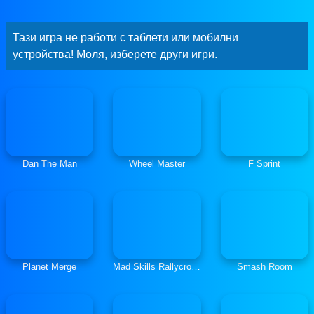
Тази игра не работи с таблети или мобилни
устройства! Моля, изберете други игри.
Dan The Man
Wheel Master
F Sprint
Planet Merge
Mad Skills Rallycross
Smash Room