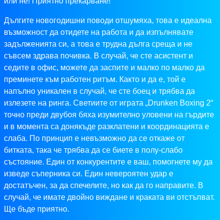
или не! Приятно прекарване!
Дългите новогодишни поводи отшумяха, това е идеална
възможност да отидете на работа и да изпълнявате
задълженията си, а това е трудна дълга среща и не
съвсем здрава почивка. В случай, че сте асистент и
седите в офис, можете да заспите и малко по малко да
преминете към работен ритъм. Както и да е, той е
напълно уникален в случай, че сте боец ​​и трябва да
излезете на ринга. Светиите от играта „Drunken Boxing 2“
точно преди двубоя бяха изумително уловени на гърдите
и в момента са донякъде разклатени и координацията е
слаба. По принцип е невъзможно да се откаже от
битката, така че трябва да се биете в полу-слабо
състояние. Един от конкурентите е ваш, помогнете му да
изведе съперника си. Един невероятен удар е
достатъчен, за да спечелите, но как да го направите. В
случай, че имате двойно виждане и краката ви отстъпват.
Ще бъде приятно.