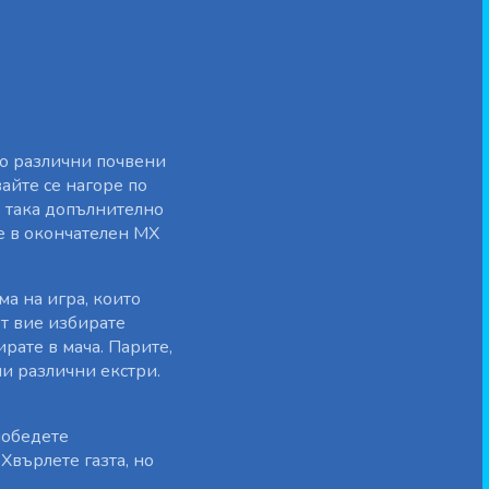
оло различни почвени
айте се нагоре по
о така допълнително
е в окончателен MX
ма на игра, които
фт вие избирате
рате в мача. Парите,
и различни екстри.
победете
Хвърлете газта, но