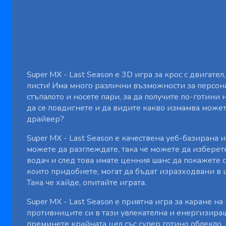
Super MX - Last Season е 3D игра за крос с двигате
писти! Има много различни възможности за персона
стъпалото и носете пари, за да получите по-готини
да се повдигнете и да видите какво измамва може
драйвер?
Super MX - Last Season е качествена уеб-базирана и
можете да разглеждате, така че можете да изберет
водач и след това имате ценния шанс да покажете с
които придобиете, могат да бъдат изразходвани в 
Така че хайде, опитайте играта.
Super MX - Last Season е приятна игра за каране н
противниците си в тази увлекателна и енергизиращ
преминете крайната цел със супер готино облекло,