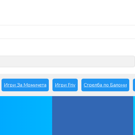
Играй сега
Игри За Момичета
Игри Friv
Стрелба по Балони