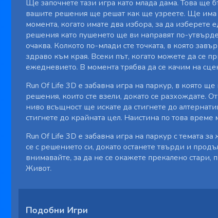
Ще започнете тази игра като млада дама. Това ще 
вашите решения ще решат как ще узреете. Ще има м
момента, когато имате два избора, за да изберете 
решения като пушенето ще ви направят по-утвърден
очаква. Колкото по-млади сте точката, в която завър
здраво към края. Всеки път, когато можете да се 
ежедневието. В момента трябва да се качим на сцен
Run Of Life 3D е забавна игра на паркур, в която щ
решения, които сте взели, докато се разхождате. От
ниво всъщност ще искате да стигнете до алтернати
стигнете до крайната цел. Наистина по това време
Run Of Life 3D е забавна игра на паркур с темата з
се с решението си, докато останете твърди и прод
внимавайте, за да не се окажете прекалено стари, 
Живот.
Подобни Игри