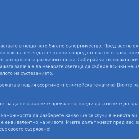
частвате в нещо като бягане съперничество. Пред вас на е
нака вашата легенда ще върви напред стъпка по стъпка, пр
т разпръснати различни статии. Събирайки ги, вашата ли
Вашата задача е да накарате светеца да събере всички нещ
алото на състезанието.
режата в нашия асортимент с житейска тематика! Вижте к
, за да не остареете прекалено, преди да стигнете до кра
 възможността да разберете какво ще се случи в живота ви 
 е еквивалентно на живота. Имате дълъг живот пред вас, з
със своето съзряване!