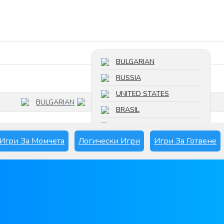
Търсете игра
BULGARIAN
RUSSIA
UNITED STATES
BULGARIAN
BRASIL
FRANCE
Игри За Момчета
Логически Игри
Игри За Готвене
SPAIN