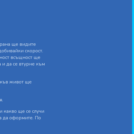
крана ще видите
идобивайки скорост.
чност всъщност ще
а и да се втурне към
акъв живот ще
я.
и какво ще се случи
а да оформите. По