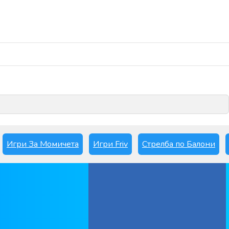
Играй сега
Игри За Момичета
Игри Friv
Стрелба по Балони