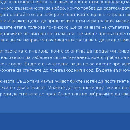
бъде отправното място на вашия живот в тази репродукция
ного възможности за избор, които трябва да разглеждате
един, опитайте се да изберете този, който ще ви направи п
и и вашата цел е да приключите тази игра толкова млади,
швате етапа, толкова по-високо ще се качвате на стъпалата,
придвижите по-високо по стъпалата, ще имате превъзходен 
ата, да си направим почивка за живота ви и да се опитаме
е играете като индивид, който се опитва да продължи живот
 вас зависи да изберете съществуването, което трябва да в
вен живот. Бъдете внимателни, за да не остареете прекале
 можете да стигнете до превъзходния вход. Бъдете възмо
а живота. Също така какъв живот бихте могли да постигнете
ължите с дълъг живот. Можете да срещнете друг живот на в
преди да стигнете до края! Също така не забравяйте да пл