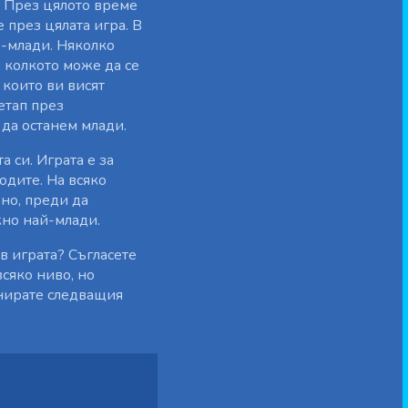
. През цялото време
 през цялата игра. В
о-млади. Няколко
 колкото може да се
 които ви висят
етап през
 да останем млади.
а си. Играта е за
одите. На всяко
но, преди да
жно най-млади.
 в играта? Съгласете
сяко ниво, но
анирате следващия