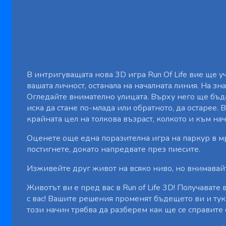
В интригуващата нова 3D игра Run Of Life вие ще у
вашата личност, останала на началната линия. На з
Огледайте внимателно улицата. Върху него ще бъда
иска да стане по-млада или обратното, да остарее. 
крайната цел на толкова възраст, колкото и към нач
Оценете още една поразителна игра на паркур в м
постигнете, докато напредвате през пиесите.
Изживейте друг живот на всяко ниво, но внимавайте
Животът ви е пред вас в Run of Life 3D! Получавате
с вас! Вашите решения променят бъдещето ви и тук
този начин трябва да разберем как ще се справите 