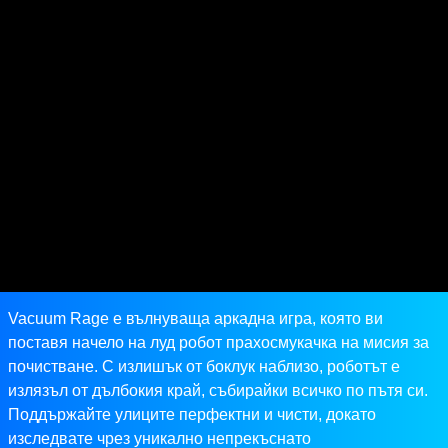
Vacuum Rage е вълнуваща аркадна игра, която ви
поставя начело на луд робот прахосмукачка на мисия за
почистване. С излишък от боклук наблизо, роботът е
излязъл от дълбокия край, събирайки всичко по пътя си.
Поддържайте улиците перфектни и чисти, докато
изследвате чрез уникално непрекъснато