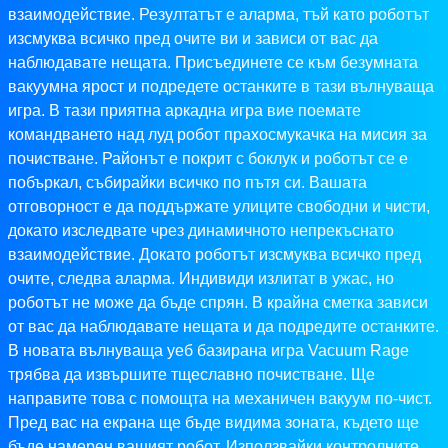
взаимодействие. Резултатът е аларма, тъй като роботът
изсмуква всичко пред очите ви и зависи от вас да
наблюдавате нещата. Присъединете се към безумната
вакуумна ярост и подредете останките в тази вълнуваща
игра. В тази приятна аркадна игра вие поемате
командването над луд робот прахосмукачка на мисия за
почистване. Районът е покрит с боклук и роботът се е
побъркал, събирайки всичко по пътя си. Вашата
отговорност е да поддържате улиците свободни и чисти,
докато изследвате чрез динамичното непрекъснато
взаимодействие. Докато роботът изсмуква всичко пред
очите, следва аларма. Индивиди излитат в ужас, но
роботът не може да бъде спрян. В крайна сметка зависи
от вас да наблюдавате нещата и да подредите останките.
В новата вълнуваща уеб базирана игра Vacuum Rage
трябва да извършите тщеславно почистване. Ще
направите това с помощта на механичен вакуум по-чист.
Пред вас на екрана ще бъде видима зоната, където ще
бъде намерен вашият робот. Използвайки контролните