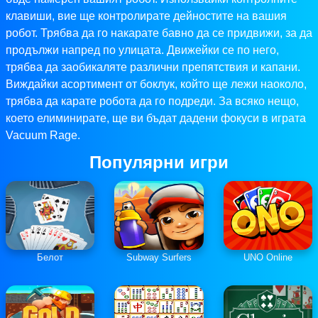
клавиши, вие ще контролирате дейностите на вашия
робот. Трябва да го накарате бавно да се придвижи, за да
продължи напред по улицата. Движейки се по него,
трябва да заобикаляте различни препятствия и капани.
Виждайки асортимент от боклук, който ще лежи наоколо,
трябва да карате робота да го подреди. За всяко нещо,
което елиминирате, ще ви бъдат дадени фокуси в играта
Vacuum Rage.
Популярни игри
Белот
Subway Surfers
UNO Online