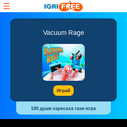
☰
Vacuum Rage
Играй
100 души харесаха тази игра