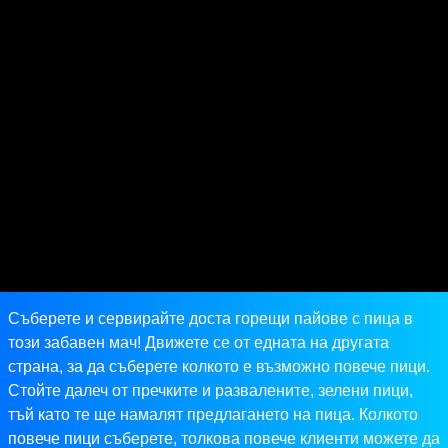
Съберете и сервирайте доста горещи пайове с пица в
този забавен мач! Движете се от едната на другата
страна, за да съберете колкото е възможно повече пици.
Стойте далеч от пречките и развалените, зелени пици,
тъй като те ще намалят предлагането на пица. Колкото
повече пици съберете, толкова повече клиенти можете да