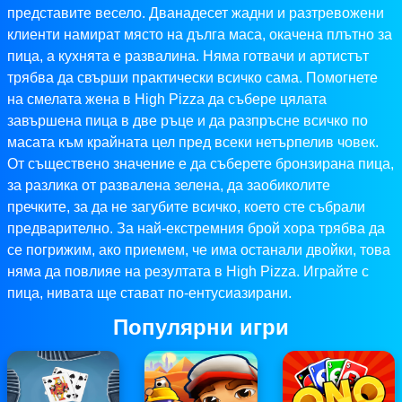
представите весело. Дванадесет жадни и разтревожени
клиенти намират място на дълга маса, окачена плътно за
пица, а кухнята е развалина. Няма готвачи и артистът
трябва да свърши практически всичко сама. Помогнете
на смелата жена в High Pizza да събере цялата
завършена пица в две ръце и да разпръсне всичко по
масата към крайната цел пред всеки нетърпелив човек.
От съществено значение е да съберете бронзирана пица,
за разлика от развалена зелена, да заобиколите
пречките, за да не загубите всичко, което сте събрали
предварително. За най-екстремния брой хора трябва да
се погрижим, ако приемем, че има останали двойки, това
няма да повлияе на резултата в High Pizza. Играйте с
пица, нивата ще стават по-ентусиазирани.
Популярни игри