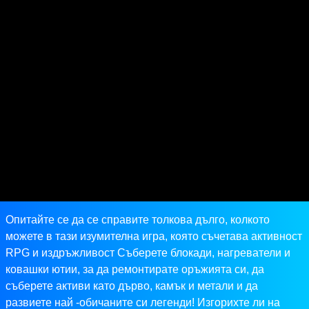
Опитайте се да се справите толкова дълго, колкото
можете в тази изумителна игра, която съчетава активност
RPG и издръжливост Съберете блокади, нагреватели и
ковашки ютии, за да ремонтирате оръжията си, да
съберете активи като дърво, камък и метали и да
развиете най -обичаните си легенди! Изгорихте ли на