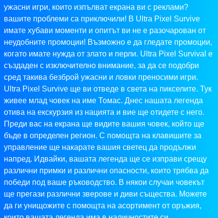
ужасни игри, които изпълват екрана ви с реклами?
вашите проблеми са приключили! В Ultra Pixel Survive
имате хубави моменти и опитът ви не е разочарован от
неудобните промоции! Възможно е да гледате промоции,
когато имате нужда от злато и перли. Ultra Pixel Survival е
създаден с изключително внимание, за да се подобри
сред такива безброй ужасни и ловки преносими игри.
Ultra Pixel Survive ще ви отведе в света на пикселите. Тук
живее млад човек на име Томас. Днес нашата легенда
отива на екскурзия из нацията и вие ще отидете с него.
Преди вас на екрана ще видите вашия човек, който ще
бъде в определен регион. С помощта на клавишите за
управление ще накарате вашия светец да продължи
напред. Идвайки, вашата легенда ще се изправи срещу
различни примки и различни опасности, които трябва да
победи под ваше ръководство. В някои случаи човекът
ще прегази различни зверове и диви същества. Можете
да ги унищожите с помощта на асортимент от оръжия,
които вашата легенда има в наличностите си.