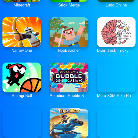
Minecraft
Stick Merge
Ludo Online
Narrow.One
Noob Archer
Brain Test: Tricky Puzzles
Blumgi Ball
Arkadium Bubble Shooter
Moto X3M Bike Race Game