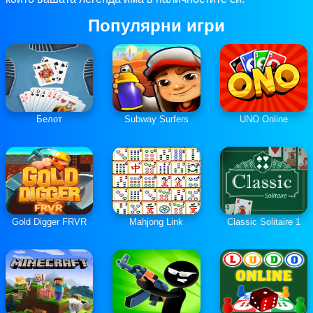
Популярни игри
Белот
Subway Surfers
UNO Online
Gold Digger FRVR
Mahjong Link
Classic Solitaire 1