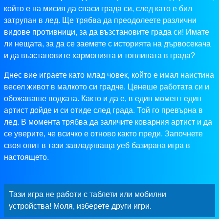
който е на мисия да спаси града си, след като е бил
затрупан в лед. Ще трябва да преодолеете различни
видове противници, за да възстановите града си! Имате
ли нещата, за да се заемете с историята на дървосекача
и да възстановите хармонията и топлината в града?
Днес вие играете като млад човек, който е имал наистина
весел живот в малкото си градче. Ценеше работата си и
обожаваше водката. Както и да е, в един момент един
артист дойде и си отиде след града. Той го превърна в
лед. В момента трябва да заличите коварния артист и да
се уверите, че всичко е отново както преди. Започнете
своя опит в тази завладяваща уеб базирана игра в
настоящето.
Тази игра не работи с таблети или мобилни
устройства! Моля, изберете други игри.