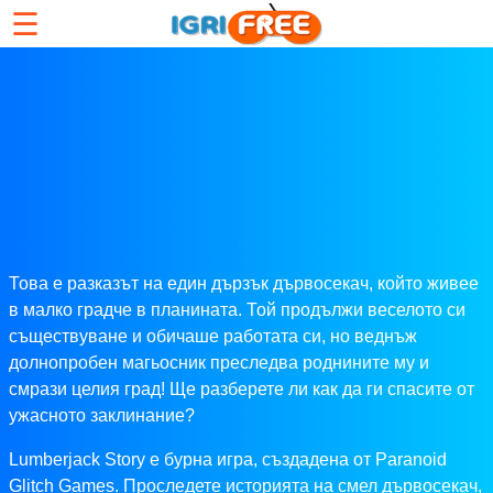
☰
Това е разказът на един дързък дървосекач, който живее
в малко градче в планината. Той продължи веселото си
съществуване и обичаше работата си, но веднъж
долнопробен магьосник преследва роднините му и
смрази целия град! Ще разберете ли как да ги спасите от
ужасното заклинание?
Lumberjack Story е бурна игра, създадена от Paranoid
Glitch Games. Проследете историята на смел дървосекач,