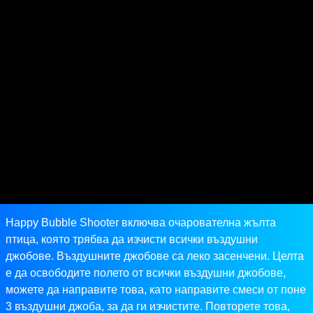
Happy Bubble Shooter включва очарователна жълта
птица, която трябва да изчисти всички въздушни
джобове. Въздушните джобове са леко засенчени. Целта
е да освободите полето от всички въздушни джобове,
можете да направите това, като направите смеси от поне
3 въздушни джоба, за да ги изчистите. Повторете това,