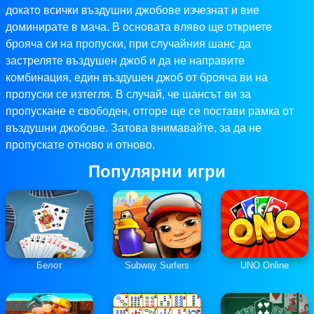
докато всички въздушни джобове изчезнат и вие
доминирате в мача. В основата вляво ще откриете
брояча си на пропуски, при случайния шанс да
застреляте въздушен джоб и да не направите
комбинация, един въздушен джоб от брояча ви на
пропуски се изтегля. В случай, че шансът ви за
пропускане е свободен, отгоре ще се постави рамка от
въздушни джобове. Затова внимавайте, за да не
пропускате отново и отново.
Популярни игри
Белот
Subway Surfers
UNO Online