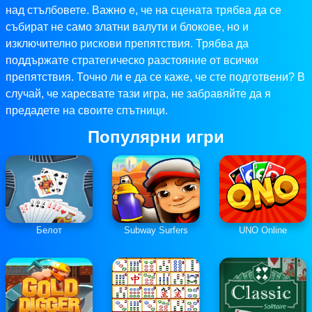
над стълбовете. Важно е, че на сцената трябва да се
събират не само златни валути и блокове, но и
изключително рискови препятствия. Трябва да
поддържате стратегическо разстояние от всички
препятствия. Точно ли е да се каже, че сте подготвени? В
случай, че харесвате тази игра, не забравяйте да я
предадете на своите спътници.
Популярни игри
Белот
Subway Surfers
UNO Online