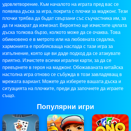
удовлетворение. Към началото на играта пред вас се
появява дъска за игра, покрита с плочки за маджонг. Тези
плочки трябва да бъдат свързани със съучастника им, за
да ги накарат да изчезнат. Вероятно ще изчистите цялата
дъска толкова бързо, колкото може да се очаква. Това
обикновено е в метрото или на любовната седалка,
хармонията е проблясваща наслада с тази игра за
изпълнение, която ще ви даде подход да се атакувате
приятно. Изчистете всички игрални карти, за да се
превърнете в героя на маджонг. Обожаваната китайска
настолна игра отново се събужда в този завладяващ в
мрежата вариант. Можете да изберете вашата дъска и
ситуацията на плочките, преди да започнете да играете
също.
Популярни игри