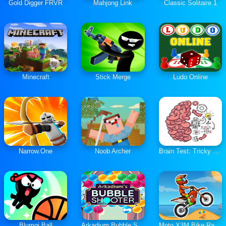
Gold Digger FRVR
Mahjong Link
Classic Solitaire 1
Minecraft
Stick Merge
Ludo Online
Narrow.One
Noob Archer
Brain Test: Tricky Puzzles
Blumgi Ball
Arkadium Bubble Shooter
Moto X3M Bike Race Game