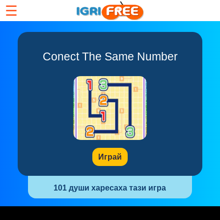
☰
Conect The Same Number
Играй
101 души харесаха тази игра