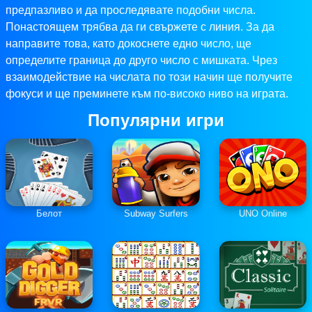
предпазливо и да проследявате подобни числа.
Понастоящем трябва да ги свържете с линия. За да
направите това, като докоснете едно число, ще
определите граница до друго число с мишката. Чрез
взаимодействие на числата по този начин ще получите
фокуси и ще преминете към по-високо ниво на играта.
Популярни игри
Белот
Subway Surfers
UNO Online