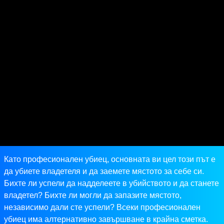
Като професионален убиец, основната ви цел този път е
да убиете владетеля и да заемете мястото за себе си.
Бихте ли успели да надделеете в убийството и да станете
владетел? Бихте ли могли да запазите мястото,
независимо дали сте успели? Всеки професионален
убиец има алтернативно завършване в крайна сметка.