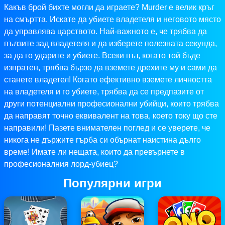
Какъв брой бихте могли да играете? Murder е велик кръг
на смъртта. Искате да убиете владетеля и неговото място
да управлява царството. Най-важното е, че трябва да
пълзите зад владетеля и да изберете полезната секунда,
за да го ударите и убиете. Всеки път, когато той бъде
изпратен, трябва бързо да вземете дрехите му и сами да
станете владетел! Когато ефективно вземете личността
на владетеля и го убиете, трябва да се предпазите от
други потенциални професионални убийци, които трябва
да направят точно еквивалент на това, което току що сте
направили! Пазете внимателен поглед и се уверете, че
никога не държите гърба си обърнат наистина дълго
време! Имате ли нещата, които да превърнете в
професионалния лорд-убиец?
Популярни игри