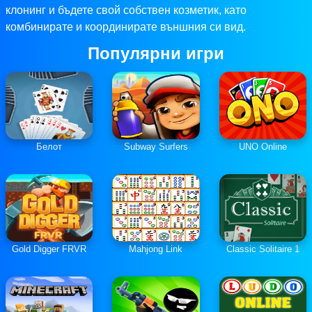
клонинг и бъдете свой собствен козметик, като
комбинирате и координирате външния си вид.
Популярни игри
Белот
Subway Surfers
UNO Online
Gold Digger FRVR
Mahjong Link
Classic Solitaire 1