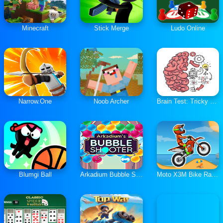
Minecraft
Stick Merge
Ludo Online
Narrow.One
Noob Archer
Brain Test: Tricky Puzzles
Blumgi Ball
Arkadium Bubble Shooter
Moto X3M Bike Race Game