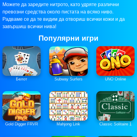
Можете да заредите нитрото, като удряте различни
превозни средства около пистата на всяко ниво.
Радваме се да те видим да отвориш всички кожи и да
завършиш всички нива!
Популярни игри
Белот
Subway Surfers
UNO Online
Gold Digger FRVR
Mahjong Link
Classic Solitaire 1