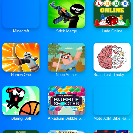
Minecraft
Stick Merge
Ludo Online
Narrow.One
Noob Archer
Brain Test: Tricky Puzzles
Blumgi Ball
Arkadium Bubble Shooter
Moto X3M Bike Race Game