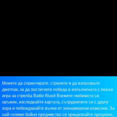
Можете да спринтирате, стреляте и да използвате
джетпак, за да постигнете победа в изпълнената с екшън
игра за стрелба Battle Blast! Вземете любимото си
оръжие, изследвайте картата, сътрудничете си с други
хора и побеждавайте вълни от злонамерени клаксони. За
най-голямо бойно предимство се прицелвайте прецизно,