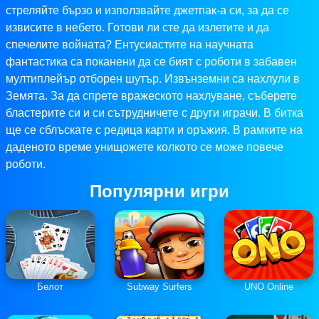
стреляйте бързо и използвайте джетпак-а си, за да се
извисите в небето. Готови ли сте да излетите и да
спечелите войната? Ентусиастите на научната
фантастика са поканени да се бият с роботи в забавен
мултиплейър отборен шутър. Извънземни са нахлули в
Земята. За да спрете вражеското нахлуване, съберете
бластерите си и си сътрудничете с други играчи. В битка
ще се сблъскате с редица карти и оръжия. В рамките на
даденото време унищожете колкото се може повече
роботи.
Популярни игри
Белот
Subway Surfers
UNO Online