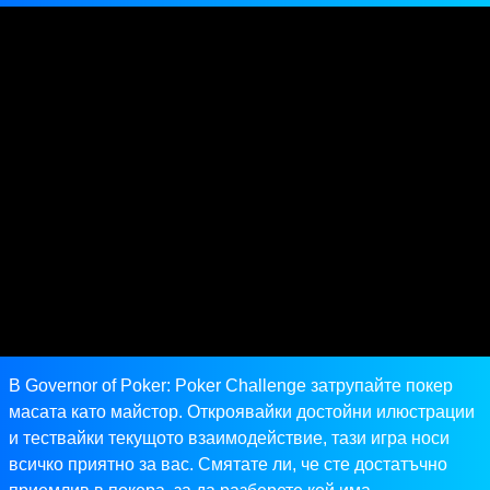
В Governor of Poker: Poker Challenge затрупайте покер
масата като майстор. Откроявайки достойни илюстрации
и тествайки текущото взаимодействие, тази игра носи
всичко приятно за вас. Смятате ли, че сте достатъчно