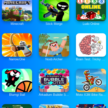
Minecraft
Stick Merge
Ludo Online
Narrow.One
Noob Archer
Brain Test: Tricky Puzzles
Blumgi Ball
Arkadium Bubble Shooter
Moto X3M Bike Race Game