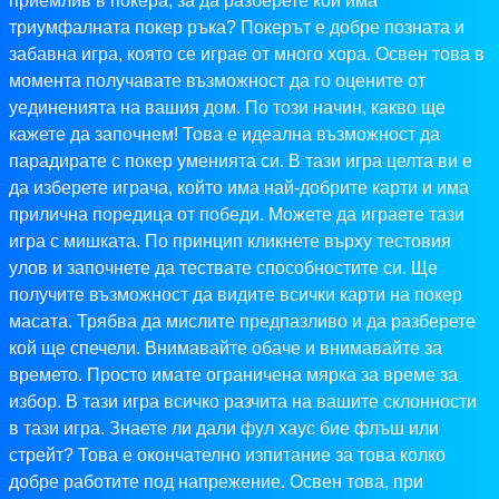
приемлив в покера, за да разберете кой има
триумфалната покер ръка? Покерът е добре позната и
забавна игра, която се играе от много хора. Освен това в
момента получавате възможност да го оцените от
уединенията на вашия дом. По този начин, какво ще
кажете да започнем! Това е идеална възможност да
парадирате с покер уменията си. В тази игра целта ви е
да изберете играча, който има най-добрите карти и има
прилична поредица от победи. Можете да играете тази
игра с мишката. По принцип кликнете върху тестовия
улов и започнете да тествате способностите си. Ще
получите възможност да видите всички карти на покер
масата. Трябва да мислите предпазливо и да разберете
кой ще спечели. Внимавайте обаче и внимавайте за
времето. Просто имате ограничена мярка за време за
избор. В тази игра всичко разчита на вашите склонности
в тази игра. Знаете ли дали фул хаус бие флъш или
стрейт? Това е окончателно изпитание за това колко
добре работите под напрежение. Освен това, при