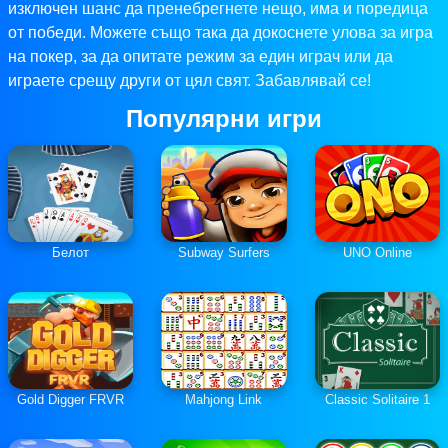
изключен шанс да пренебрегнете нещо, има и поредица
от победи. Можете също така да докоснете улова за игра
на покер, за да опитате режим за един играч или да
играете срещу други от цял ​​свят. Забавлявай се!
Популярни игри
Белот
Subway Surfers
UNO Online
Gold Digger FRVR
Mahjong Link
Classic Solitaire 1