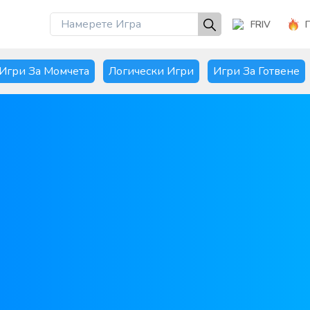
FRIV
Игри За Момчета
Логически Игри
Игри За Готвене