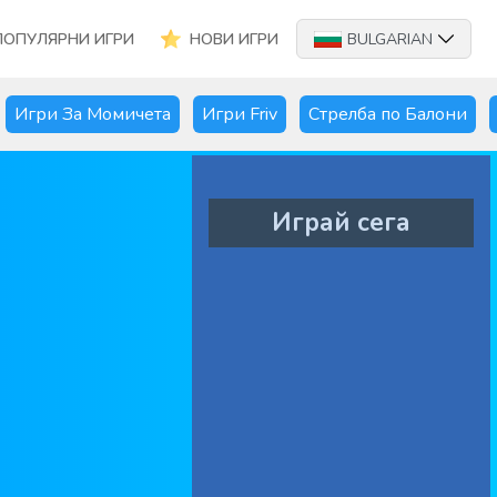
ПОПУЛЯРНИ ИГРИ
НОВИ ИГРИ
BULGARIAN
Игри За Момичета
Игри Friv
Стрелба по Балони
Играй сега