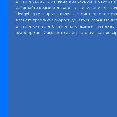
Бягайте със Sonic, легендата за скоростта, събирай
избягвайте врагове, докато сте в движение до целт
Hedgehog се завръща в мач за спринтьор с натиска
Хванете треска със скорост, докато си спомняте лег
Бягайте, скачайте, бягайте по улицата и чрез ене
платформинг. Започнете да играете и да си прекар