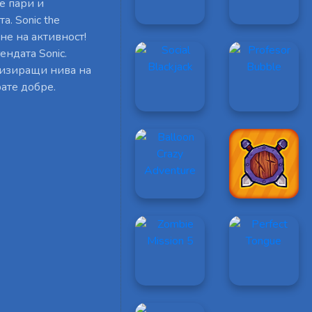
те пари и
а. Sonic the
не на активност!
ендата Sonic.
ргизиращи нива на
ате добре.