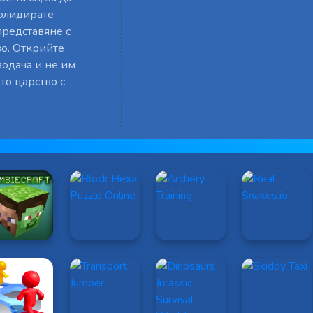
солидирате
представяне с
во. Открийте
одача и не им
то царство с