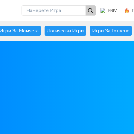
FRIV
Игри За Момчета
Логически Игри
Игри За Готвене