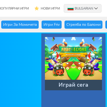
ПОПУЛЯРНИ ИГРИ
НОВИ ИГРИ
BULGARIAN
Игри За Момичета
Игри Friv
Стрелба по Балони
Играй сега