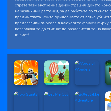
спрете тази екстремна демонстрация, докато кон
неразличими растения, за да работите по тяхното 
предимствата, които придобивате от всяко убийст
предпазливи върхове в ключовите фокуси върху в
позволявайте да стигнат до разделителите на ваше
късмет!