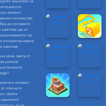
оводите защитата на
инструменти
този момент
се движи множество
бва да поставите
е цветове ще се
 унищожаването на
ли конкретна мярка
и цветове.
на земя, заета от
хва рисков
възстановите
iege?
 семена и жилави
 от опасното
ст, своята
н шампион!
стта си, за да