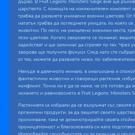
дърво. В Fruit Legions: Monsters Siege вие ще рък
царството. С помощта на изключителен комплект 
трябва да развиете уникални военни цветове. От 
нататък трябва да погледнете улицата, по която 
животни. По него, на умишлено значими места, тря
тези цветове. Когато зверовете се покажат, вашит
задействат и ще започнат да стрелят по тях. Чрез
зверове ще получите фокуси. След като сте събра
от тях, можете да развиете нови, по-забележителн
Някъде в далечното минало, в омагьосана и спокой
фантастични животни и говорещи растения, избу
конфликт. Точно ли е да се каже, че сте готови да 
искането и равновесието в Fruit Legions: Monsters S
Растенията са избрали да се въоръжат със своите
органични продукти, за да защитят своето царство
проникване, така че демонстрирайте своята стойно
проницателност и благословията си като подготве
Изпробвайте способностите си за реакция и твърдо