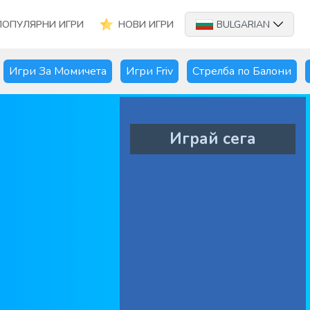
ПОПУЛЯРНИ ИГРИ
НОВИ ИГРИ
BULGARIAN
Игри За Момичета
Игри Friv
Стрелба по Балони
Играй сега