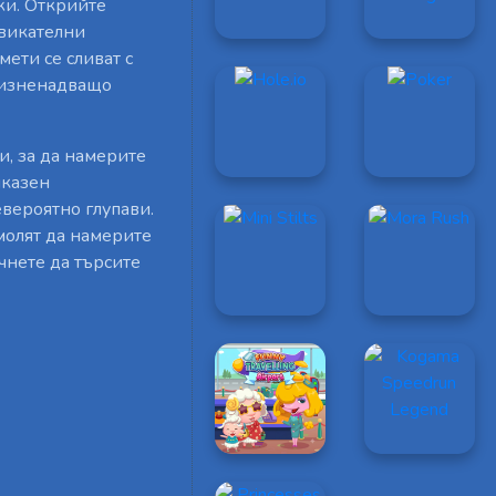
жи. Открийте
звикателни
ети се сливат с
и изненадващо
и, за да намерите
иказен
вероятно глупави.
молят да намерите
чнете да търсите