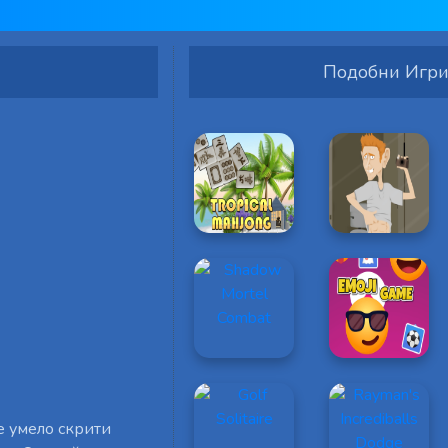
Подобни Игр
те умело скрити