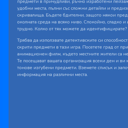
предмети в причудливи, ръчно изработени пейза
удобни места, пълни със сложни детайли и преди
скривалища. Бъдете бдителни, защото някои предм
околната среда на всяко ниво. Спокойно, сладко 
трудно. Колко от тях можете да идентифицирате?
Трябва да използвате детективските си способност
скрити предмети в тази игра. Посетете град от пр
анимационен филм, където местните жители са не
Те посещават вашата организация всеки ден и ви 
тонове изгубени предмети. Вземете списък и запо
информация на различни места.