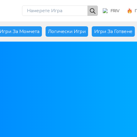
FRIV
Игри За Момчета
Логически Игри
Игри За Готвене