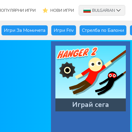
ПОПУЛЯРНИ ИГРИ
НОВИ ИГРИ
BULGARIAN
Игри За Момичета
Игри Friv
Стрелба по Балони
Играй сега