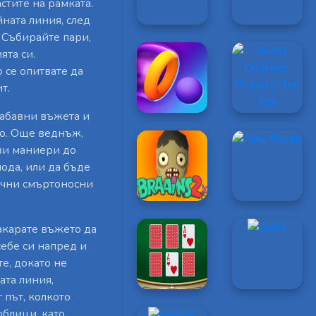
стите на рамката.
ната линия, след
 Събирайте пари,
ята си.
 се опитвате да
т.
забавни въжета и
но. Още веднъж,
кви маниери до
пода, или да бъде
ични смъртоносни
акарате въжето да
 себе си напред и
е, докато не
ата линия,
 път, колкото
облици, като