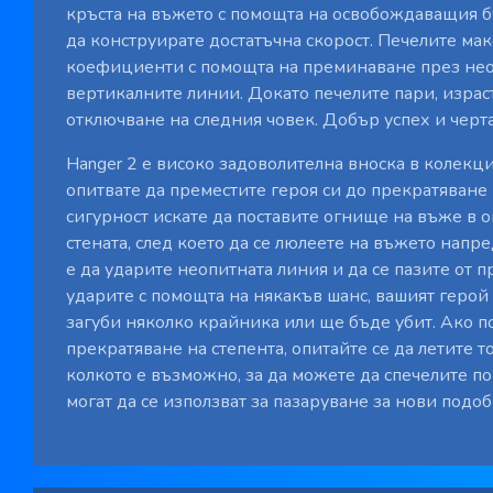
кръста на въжето с помощта на освобождаващия бу
да конструирате достатъчна скорост. Печелите ма
коефициенти с помощта на преминаване през неоп
вертикалните линии. Докато печелите пари, израс
отключване на следния човек. Добър успех и черта
Hanger 2 е високо задоволителна вноска в колекция
опитвате да преместите героя си до прекратяване 
сигурност искате да поставите огнище на въже в о
стената, след което да се люлеете на въжето напр
е да ударите неопитната линия и да се пазите от п
ударите с помощта на някакъв шанс, вашият герой
загуби няколко крайника или ще бъде убит. Ако п
прекратяване на степента, опитайте се да летите т
колкото е възможно, за да можете да спечелите по
могат да се използват за пазаруване за нови подо