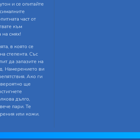
тон и се опитайте
ксималните
итната част от
твате към
 на смях!
та, в която се
на степента. Със
пит да запазите на
ед. Намерението ви
репятствия. Ако ги
 вероятно ще
остигнете
олкова дълго,
вече пари. Те
брения или кожи.