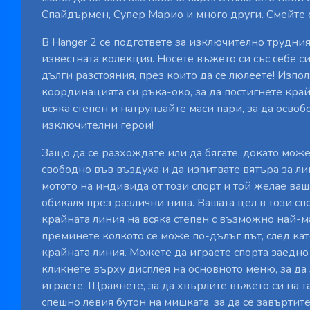
Спайдърмен, Супер Марио и много други. Смейте се
В Hanger 2 се подгответе за изключително трудния
известната колекция. Носете въжето си със себе си
дълги разстояния, през които да се люлеете! Изпо
координацията си ръка-око, за да постигнете кра
всяка степен и натрупвайте маси пари, за да освоб
изключителни герои!
Защо да се разхождате или да бягате, докато може
свободно във въздуха и да изпитвате вятъра за ли
мотото на индивида от този спорт и той желае ва
обикаля през различни нива. Вашата цел в този сп
крайната линия на всяка степен с възможно най-м
преминете колкото се може по-дълъг път, след ка
крайната линия. Можете да играете спорта заедно 
кликнете върху дисплея на основното меню, за да
играете. Щракнете, за да хвърлите въжето си на 
спешно левия бутон на мишката, за да се завъртит