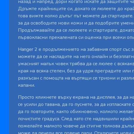
назад и напред, дори когато искате да защитите ча
Дръжте крайниците си, докато се люлеете до край
това вижте колко дълъг път можете да стартирате.
за да освободите нови кожи и да подобрите умени
Продължавайте да се люлеете и стартирате, докато
първокласни прекалената си оценка при всеки опи
Hanger 2 е продължението на забавния спорт със 
можете да се насладите на него онлайн и безплат
ужасният малък човек трябва да се люлее с всяка
края на всяка степен, без да удря преградите или 
разкъсан с помощта на въртящи се триони и разл
капани.
Просто кликнете върху екрана на дисплея, за да н
се усили до тавана, да го пуснете, за да изтласкате
да го повторите, както обикновено, колкото желает
почистите градуса. След като сте надвишили крайн
пожелайте малкото човече да стигне толкова дълъг
може да печели все повече пари. Отключете нови 