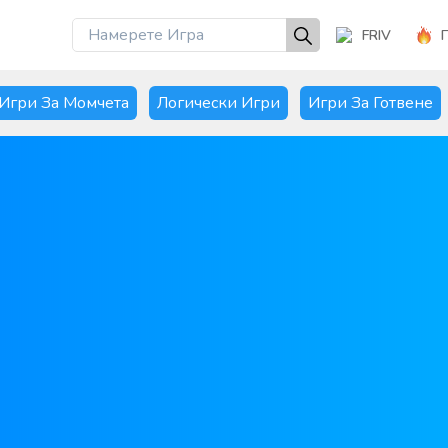
FRIV
Игри За Момчета
Логически Игри
Игри За Готвене