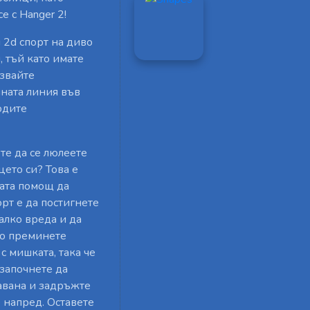
 с Hanger 2!
 2d спорт на диво
, тъй като имате
лзвайте
йната линия във
одите
те да се люлеете
цето си? Това е
шата помощ да
орт е да постигнете
алко вреда и да
то преминете
с мишката, така че
 започнете да
тавана и задръжте
е напред. Оставете