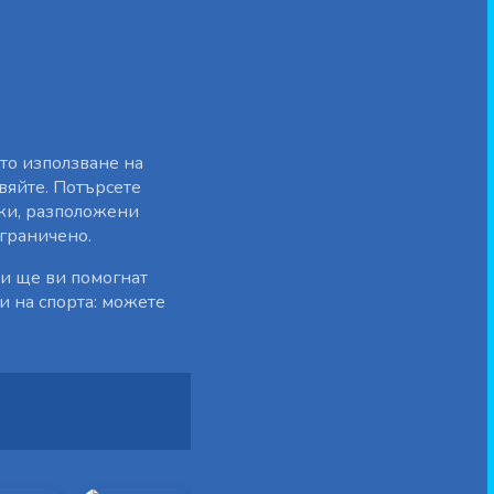
ото използване на
авяйте. Потърсете
ежи, разположени
ограничено.
ки ще ви помогнат
и на спорта: можете