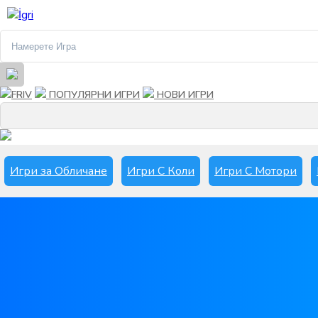
FRIV
ПОПУЛЯРНИ ИГРИ
НОВИ ИГРИ
Игри за Обличане
Игри С Коли
Игри С Мотори