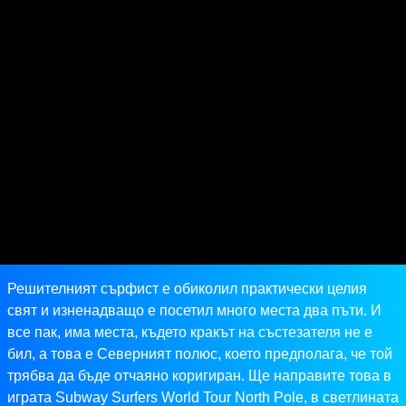
Решителният сърфист е обиколил практически целия
свят и изненадващо е посетил много места два пъти. И
все пак, има места, където кракът на състезателя не е
бил, а това е Северният полюс, което предполага, че той
трябва да бъде отчаяно коригиран. Ще направите това в
играта Subway Surfers World Tour North Pole, в светлината