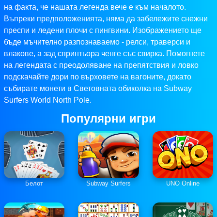
на факта, че нашата легенда вече е към началото.
Въпреки предположенията, няма да забележите снежни
преспи и ледени плочи с пингвини. Изображението ще
бъде мъчително разпознаваемо - релси, траверси и
влакове, а зад спринтьора ченге със свирка. Помогнете
на легендата с преодоляване на препятствия и ловко
подскачайте дори по върховете на вагоните, докато
събирате монети в Световната обиколка на Subway
Surfers World North Pole.
Популярни игри
Белот
Subway Surfers
UNO Online