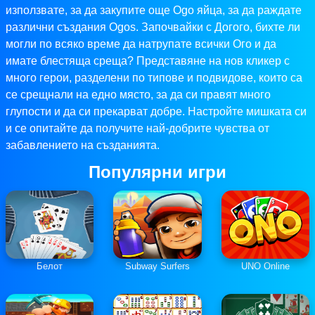
използвате, за да закупите още Ogo яйца, за да раждате
различни създания Ogos. Започвайки с Догого, бихте ли
могли по всяко време да натрупате всички Ого и да
имате блестяща среща? Представяне на нов кликер с
много герои, разделени по типове и подвидове, които са
се срещнали на едно място, за да си правят много
глупости и да си прекарват добре. Настройте мишката си
и се опитайте да получите най-добрите чувства от
забавлението на създанията.
Популярни игри
Белот
Subway Surfers
UNO Online