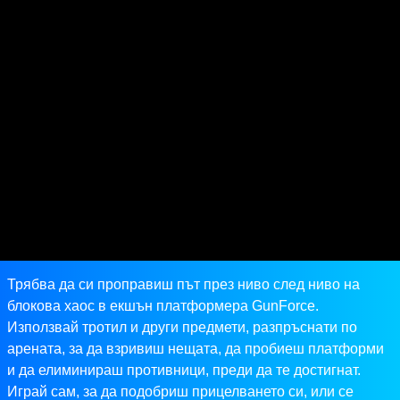
Трябва да си проправиш път през ниво след ниво на
блокова хаос в екшън платформера GunForce.
Използвай тротил и други предмети, разпръснати по
арената, за да взривиш нещата, да пробиеш платформи
и да елиминираш противници, преди да те достигнат.
Играй сам, за да подобриш прицелването си, или се