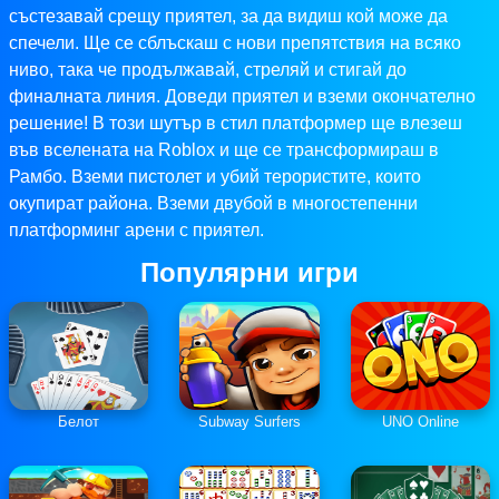
състезавай срещу приятел, за да видиш кой може да
спечели. Ще се сблъскаш с нови препятствия на всяко
ниво, така че продължавай, стреляй и стигай до
финалната линия. Доведи приятел и вземи окончателно
решение! В този шутър в стил платформер ще влезеш
във вселената на Roblox и ще се трансформираш в
Рамбо. Вземи пистолет и убий терористите, които
окупират района. Вземи двубой в многостепенни
платформинг арени с приятел.
Популярни игри
Белот
Subway Surfers
UNO Online