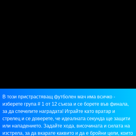
В този пристрастяващ футболен мач има всичко -
изберете група # 1 от 12 съюза и се борете във финала,
за да спечелите наградата! Играйте като вратар и
стрелец и се доверете, че идеалната секунда ще защити
или нападението. Задайте хода, височината и силата на
изстрела, за да вкарате каквито и да е бройни цели, които