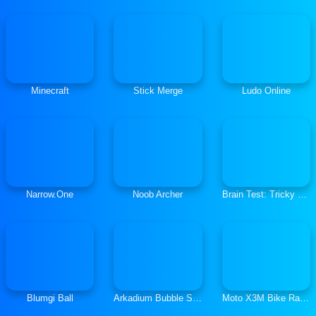
Minecraft
Stick Merge
Ludo Online
Narrow.One
Noob Archer
Brain Test: Tricky Puzzles
Blumgi Ball
Arkadium Bubble Shooter
Moto X3M Bike Race Game