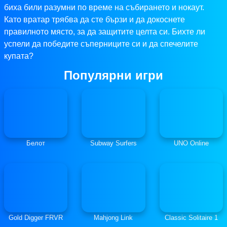
биха били разумни по време на събирането и нокаут.
Като вратар трябва да сте бързи и да докоснете
правилното място, за да защитите целта си. Бихте ли
успели да победите съперниците си и да спечелите
купата?
Популярни игри
Белот
Subway Surfers
UNO Online
Gold Digger FRVR
Mahjong Link
Classic Solitaire 1