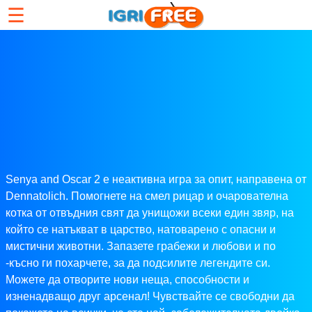
☰
Senya and Oscar 2 е неактивна игра за опит, направена от
Dennatolich. Помогнете на смел рицар и очарователна
котка от отвъдния свят да унищожи всеки един звяр, на
който се натъкват в царство, натоварено с опасни и
мистични животни. Запазете грабежи и любови и по
-късно ги похарчете, за да подсилите легендите си.
Можете да отворите нови неща, способности и
изненадващо друг арсенал! Чувствайте се свободни да