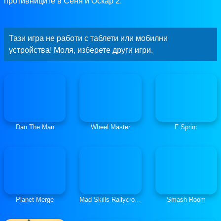
противниците в Сеня и Оскар 2.
Тази игра не работи с таблети или мобилни
устройства! Моля, изберете други игри.
Dan The Man
Wheel Master
F Sprint
Planet Merge
Mad Skills Rallycross
Smash Room