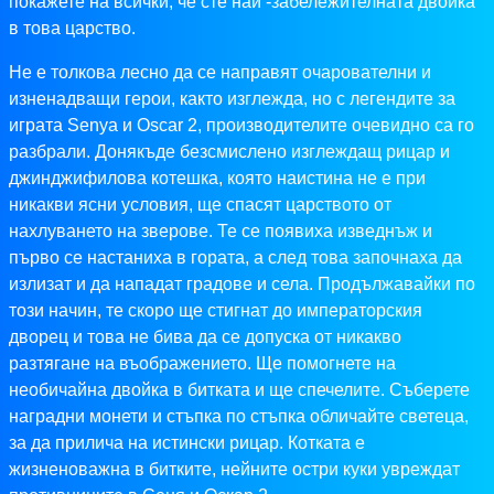
покажете на всички, че сте най -забележителната двойка
в това царство.
Не е толкова лесно да се направят очарователни и
изненадващи герои, както изглежда, но с легендите за
играта Senya и Oscar 2, производителите очевидно са го
разбрали. Донякъде безсмислено изглеждащ рицар и
джинджифилова котешка, която наистина не е при
никакви ясни условия, ще спасят царството от
нахлуването на зверове. Те се появиха изведнъж и
първо се настаниха в гората, а след това започнаха да
излизат и да нападат градове и села. Продължавайки по
този начин, те скоро ще стигнат до императорския
дворец и това не бива да се допуска от никакво
разтягане на въображението. Ще помогнете на
необичайна двойка в битката и ще спечелите. Съберете
наградни монети и стъпка по стъпка обличайте светеца,
за да прилича на истински рицар. Котката е
жизненоважна в битките, нейните остри куки увреждат