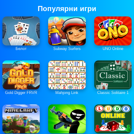
Популярни игри
Белот
Subway Surfers
UNO Online
Gold Digger FRVR
Mahjong Link
Classic Solitaire 1