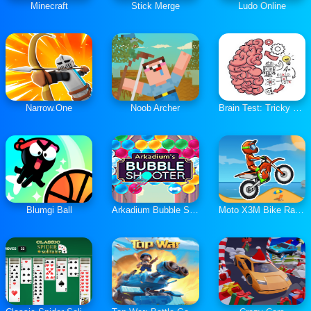
Minecraft
Stick Merge
Ludo Online
Narrow.One
Noob Archer
Brain Test: Tricky Puzzles
Blumgi Ball
Arkadium Bubble Shooter
Moto X3M Bike Race Game