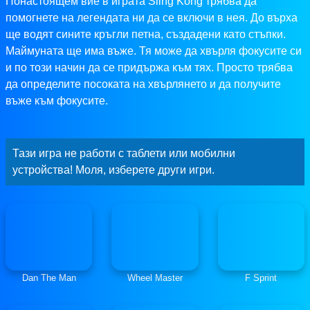
Понастоящем вие в играта Sling Kong трябва да
помогнете на легендата ни да се включи в нея. До върха
ще водят сините кръгли петна, създадени като стъпки.
Маймуната ще има въже. Тя може да хвърля фокусите си
и по този начин да се придържа към тях. Просто трябва
да определите посоката на хвърлянето и да получите
въже към фокусите.
Тази игра не работи с таблети или мобилни
устройства! Моля, изберете други игри.
Dan The Man
Wheel Master
F Sprint