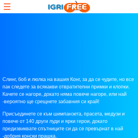
☰
Слинг, боб и люлка на вашия Конг, за да се чудите, но все
пак следете за всякакви отвратителни примки и клопки.
Качете се нагоре, докато няма повече нагоре, или най
-вероятно ще срещнете забавния си край!
Присъединете се към шимпанзета, прасета, медузи и
повече от 140 други луди и ярки герои, докато
предизвиквате спътниците си да се превърнат в най
-добрия конски прашка.