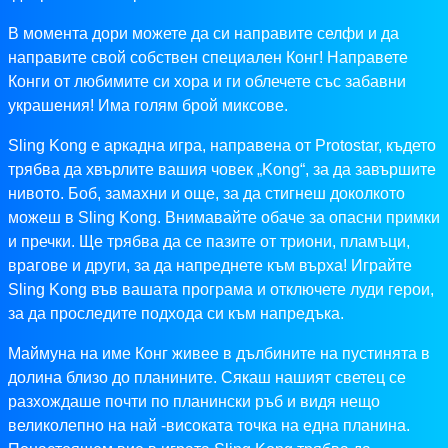
В момента дори можете да си направите селфи и да
направите свой собствен специален Конг! Направете
Конги от любимите си хора и ги облечете със забавни
украшения! Има голям брой миксове.
Sling Kong е аркадна игра, направена от Protostar, където
трябва да хвърлите вашия човек „Kong“, за да завършите
нивото. Боб, замахни и още, за да стигнеш доколкото
можеш в Sling Kong. Внимавайте обаче за опасни примки
и пречки. Ще трябва да се пазите от триони, пламъци,
врагове и други, за да напреднете към върха! Играйте
Sling Kong във вашата програма и отключете луди герои,
за да проследите подхода си към напредъка.
Маймуна на име Конг живее в дълбините на пустинята в
долина близо до планините. Сякаш нашият светец се
разхождаше почти по планински ръб и видя нещо
великолепно на най -високата точка на една планина.