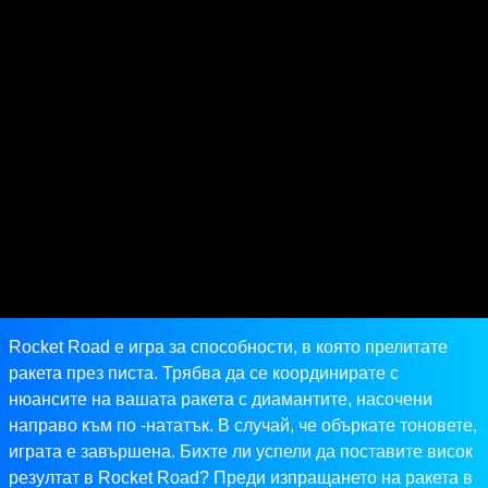
Rocket Road е игра за способности, в която прелитате
ракета през писта. Трябва да се координирате с
нюансите на вашата ракета с диамантите, насочени
направо към по -нататък. В случай, че объркате тоновете,
играта е завършена. Бихте ли успели да поставите висок
резултат в Rocket Road? Преди изпращането на ракета в