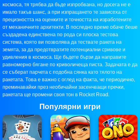
космоса, тя трябва да бъде изпробвана, но досега не е
имало такъв шанс, а при изпращането те зависеха от
прецизността на оценките и точността на изработените
от механичните архитекти. В последно време обаче беше
създадена единствена по рода си плоска тестова
система, която ви позволява да тествате ракета на
земята, за да предотвратите потенциални сривове и
удивления в космоса. Ще бъдете бързи да направите
равномерно бягане по криволичеща писта. Задачата е да
се съберат парчета с подобна сянка като тялото на
ракетата. Това е важно с оглед на факта, че периодично,
преминавайки през необичайни засенчващи пречки,
ракетата ще промени своя тон в Rocket Road.
Популярни игри