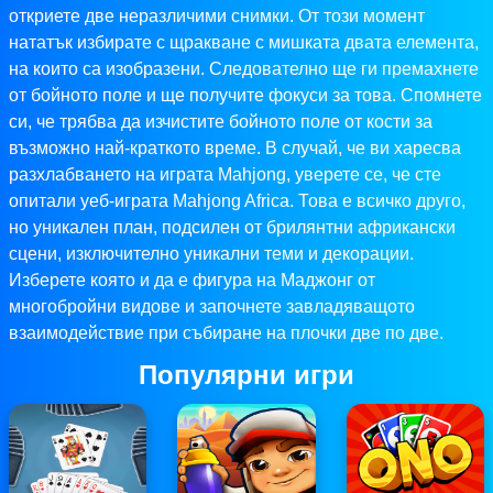
откриете две неразличими снимки. От този момент
нататък избирате с щракване с мишката двата елемента,
на които са изобразени. Следователно ще ги премахнете
от бойното поле и ще получите фокуси за това. Спомнете
си, че трябва да изчистите бойното поле от кости за
възможно най-краткото време. В случай, че ви харесва
разхлабването на играта Mahjong, уверете се, че сте
опитали уеб-играта Mahjong Africa. Това е всичко друго,
но уникален план, подсилен от брилянтни африкански
сцени, изключително уникални теми и декорации.
Изберете която и да е фигура на Маджонг от
многобройни видове и започнете завладяващото
взаимодействие при събиране на плочки две по две.
Популярни игри