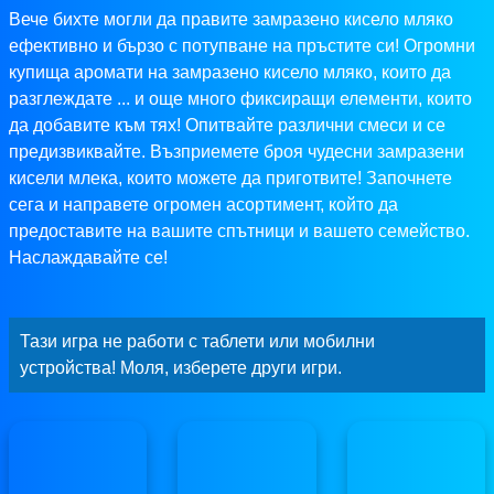
Вече бихте могли да правите замразено кисело мляко
ефективно и бързо с потупване на пръстите си! Огромни
купища аромати на замразено кисело мляко, които да
разглеждате ... и още много фиксиращи елементи, които
да добавите към тях! Опитвайте различни смеси и се
предизвиквайте. Възприемете броя чудесни замразени
кисели млека, които можете да приготвите! Започнете
сега и направете огромен асортимент, който да
предоставите на вашите спътници и вашето семейство.
Наслаждавайте се!
Тази игра не работи с таблети или мобилни
устройства! Моля, изберете други игри.