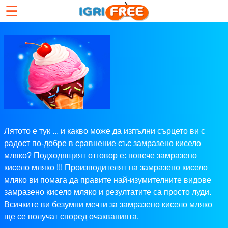
☰
Лятото е тук ... и какво може да изпълни сърцето ви с
радост по-добре в сравнение със замразено кисело
мляко? Подходящият отговор е: повече замразено
кисело мляко !!! Производителят на замразено кисело
мляко ви помага да правите най-изумителните видове
замразено кисело мляко и резултатите са просто луди.
Всичките ви безумни мечти за замразено кисело мляко
ще се получат според очакванията.