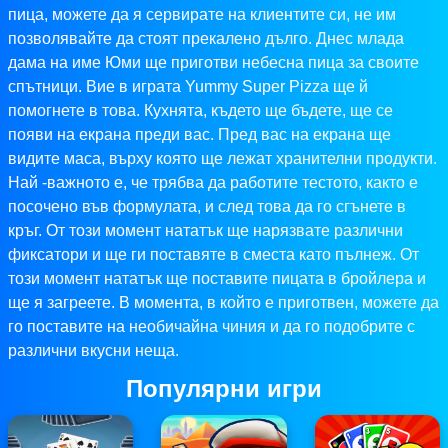
пица, можете да я сервирате на клиентите си, не им
позволявайте да стоят прекалено дълго. Днес млада
дама на име Юми ще приготви небесна пица за своите
спътници. Вие в играта Yummy Super Pizza ще й
помогнете в това. Кухнята, където ще бъдете, ще се
появи на екрана преди вас. Пред вас на екрана ще
видите маса, върху която ще лежат хранителни продукти.
Най -важното е, че трябва да работите тестото, както е
посочено във формулата, и след това да го сгънете в
кръг. От този момент нататък ще нарязвате различни
фиксатори и ще ги поставяте в сместа като пълнеж. От
този момент нататък ще поставите пицата в бройлера и
ще я загреете. В момента, в който е приготвен, можете да
го поставите на необичайна чиния и да го подобрите с
различни вкусни неща.
Популярни игри