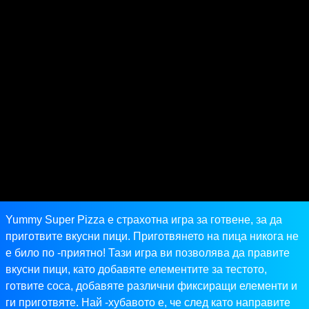
Yummy Super Pizza е страхотна игра за готвене, за да
приготвите вкусни пици. Приготвянето на пица никога не
е било по -приятно! Тази игра ви позволява да правите
вкусни пици, като добавяте елементите за тестото,
готвите соса, добавяте различни фиксиращи елементи и
ги приготвяте. Най -хубавото е, че след като направите