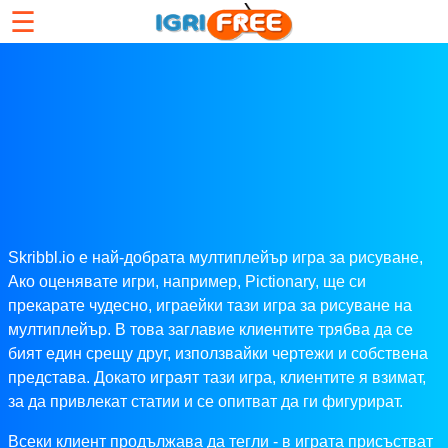
☰
Skribbl.io е най-добрата мултиплейър игра за рисуване,
Ако оценявате игри, например, Pictionary, ще си
прекарате чудесно, играейки тази игра за рисуване на
мултиплейър. В това заглавие клиентите трябва да се
бият един срещу друг, използвайки чертежи и собствена
представа. Докато играят тази игра, клиентите я взимат,
за да привлекат статии и се опитват да ги фигурират.
Всеки клиент продължава да тегли - в играта присъстват