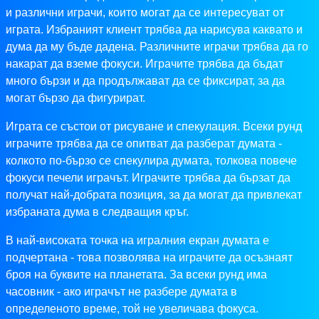
и различни играчи, които могат да се интересуват от
играта. Избраният клиент трябва да нарисува каквато и
дума да му бъде дадена. Различните играчи трябва да го
накарат да вземе фокуси. Играчите трябва да бъдат
много бързи и да продължават да се фиксират, за да
могат бързо да фигурират.
Играта се състои от рисуване и спекулация. Всеки рунд
играчите трябва да се опитват да разберат думата -
колкото по-бързо се спекулира думата, толкова повече
фокуси печели играчът. Играчите трябва да бързат да
получат най-добрата позиция, за да могат да привлекат
избраната дума в следващия кръг.
В най-високата точка на игралния екран думата е
подчертана - това позволява на играчите да осъзнаят
броя на буквите на планетата. За всеки рунд има
часовник - ако играчът не разбере думата в
определеното време, той не увеличава фокуса.