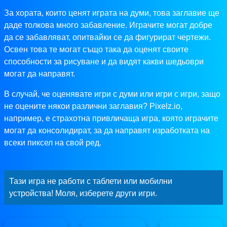
За хората, които ценят играта на думи, това заглавие ще
даде толкова много забавление. Играчите могат добре
да се забавляват, опитвайки се да фигурират чертежи.
Освен това те могат също така да оценят своите
способности за рисуване и да видят какви шедьоври
могат да направят.
В случай, че оценявате игри с думи или игри с игри, защо
не оцените някои различни заглавия? Pixelz.io,
например, е страхотна привличаща игра, която играчите
могат да консолидират, за да направят изработката на
всеки пиксел на свой ред.
Тази игра не работи с таблети или мобилни
устройства! Моля, изберете други игри.