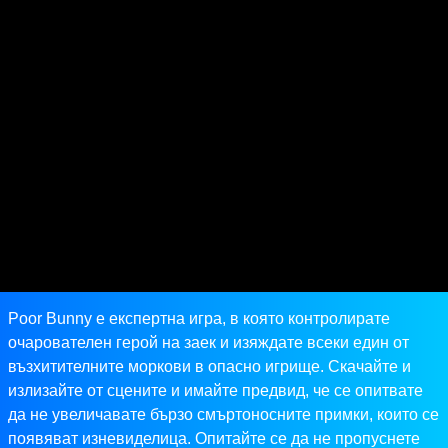
Poor Bunny е експертна игра, в която контролирате
очарователен герой на заек и изяждате всеки един от
възхитителните моркови в опасно игрище. Скачайте и
излизайте от сцените и имайте предвид, че се опитвате
да не увеличавате бързо смъртоносните примки, които се
появяват изневиделица. Опитайте се да не пропуснете