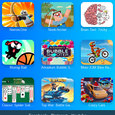
Narrow.One
Noob Archer
Brain Test: Tricky Puzzles
Blumgi Ball
Arkadium Bubble Shooter
Moto X3M Bike Race Game
Classic Spider Solitaire
Top War: Battle Game
Crazy Cars