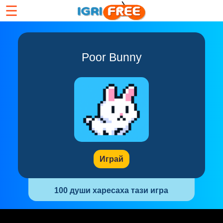
☰
Poor Bunny
Играй
100 души харесаха тази игра