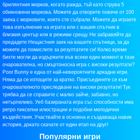
брилянтния морков, когато ражда, тъй като струва 5
обикновени моркова. Можете да отворите повече от 100
заека с морковите, които сте събрали. Можете да играете
това изпълнение на играта или с вашия спътник в
близкия център или в режими срещу. Не забравяйте да
предадете Нещастния заек на вашите спътници, за да
можете да помислите за резултатите си! Колко време
бихте могли да издържите във всеки един момент в тази
очарователна, но смъртоносна игра с високи резултати?
Poor Bunny е една от най-невероятните аркадни игри.
Няма да се изтощите за кратко. Присъединете се към
очарователното преследване на високи резултати! Тук
трябва да се справите с малко зайче, забавно, но
нетърпеливо. Уеб базираната игра със способности има
ретро пикселни илюстрации и подобни мелодични
въздействия. Участвайте в основна и създаваща навик
история, докато скачате от един етап на друг!
Популярни игри