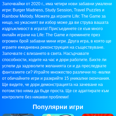
Започвайки от 2020 г., има четири нови забавни умалени
игри: Burger Madness, Study Session, Travel Puzzles и
Rainbow Melody. Можете да играете Life: The Game за
нищо, но ужасният ви избор може да ви струва вашата
издръжливост в играта! Присъединете се към много
онлайн играчи на Life: The Game и преминете през
огромен брой забавни мини игри. Друга игра, в която ще
играете ежедневна реконструкция на съществуване.
Започвате с влизането в света. Насърчавате
способности, ходите на час и дори работите. Бихте ли
успели да задоволите желанията си и да преследвате
фантазиите си? Играйте множество различни по -малки
от обичайните игри и разкрийте 15 уникални окончания.
Ще видите, че дори демонстрацията на зачеване на
потомство няма да бъде проста. Ще се адаптирате към
контролите без никакви проблеми!
Популярни игри