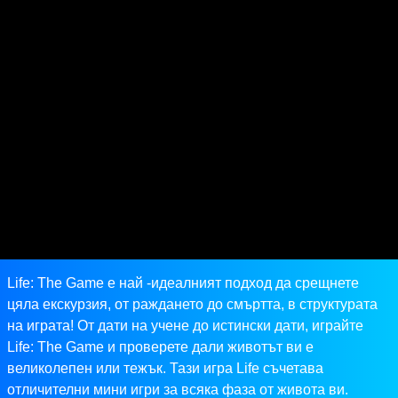
Life: The Game е най -идеалният подход да срещнете
цяла екскурзия, от раждането до смъртта, в структурата
на играта! От дати на учене до истински дати, играйте
Life: The Game и проверете дали животът ви е
великолепен или тежък. Тази игра Life съчетава
отличителни мини игри за всяка фаза от живота ви.