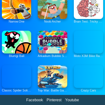
Narrow.One
Noob Archer
Brain Test: Tricky Puzzles
Blumgi Ball
Arkadium Bubble Shooter
Moto X3M Bike Race Game
Classic Spider Solitaire
Top War: Battle Game
Crazy Cars
Facebook
|
Pinterest
|
Youtube