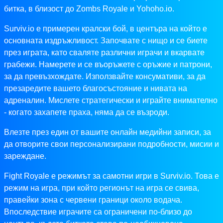
битка, в близост до Zombs Royale и Yohoho.io.
Surviv.io е примерен кралски бой, в центъра на който е
основната издръжливост. Започвате с нищо и се биете
през играта, като сваляте различни играчи и вкарвате
грабежи. Намерете и се въоръжете с оръжие и патрони,
за да превъзхождате. Използвайте консумативи, за да
презаредите вашето благосъстояние и нивата на
адреналин. Мислете стратегически и играйте внимателно
- когато захапете праха, няма да се възроди.
Влезте през един от вашите онлайн медийни записи, за
да отворите свои персонализирани подробности, мисии и
зареждане.
Fight Royale е режимът за самотни игри в Surviv.io. Това е
режим на игра, при който регионът на игра се свива,
правейки зона с червени граници около водача.
Впоследствие играчите са ограничени по-близо до