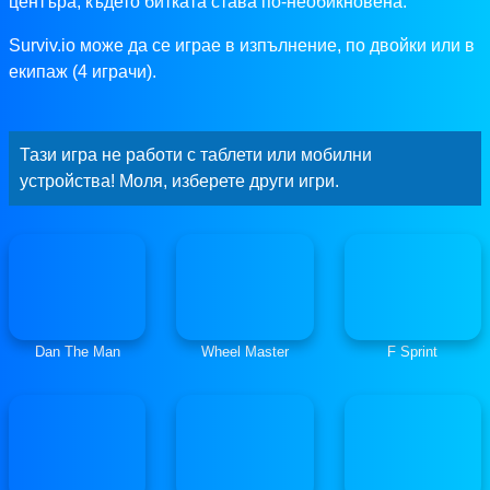
центъра, където битката става по-необикновена.
Surviv.io може да се играе в изпълнение, по двойки или в
екипаж (4 играчи).
Тази игра не работи с таблети или мобилни
устройства! Моля, изберете други игри.
Dan The Man
Wheel Master
F Sprint