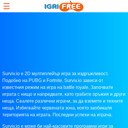
☰
Surviv.io е 2D мултиплейър игра за издръжливост.
Подобно на PUBG и Fortnite, Surviv.io зависи от
известния режим на игра на battle royale. Започвате
играта с нищо и напредвате, като грабите оръжия и други
неща. Свалете различни играчи, за да вземете и техните
неща. Избягвайте червената зона, която заобикаля
територията на играта. Последни успехи на играча.
Surviv.io е може би най-масовите програмни игри за