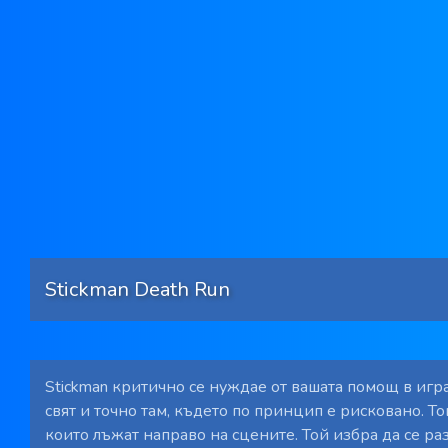
Stickman Death Run
Stickman критично се нуждае от вашата помощ в игр
свят и точно там, където по принцип е рисковано. То
които лъжат направо на сцените. Той избра да се раз