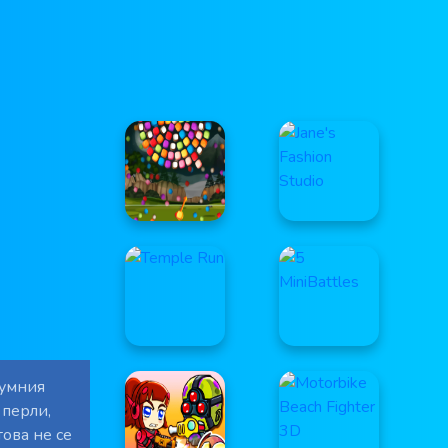
шумния
 перли,
това не се