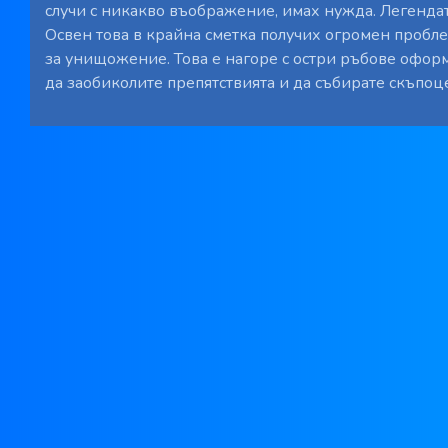
случи с никакво въображение, имах нужда. Легендата
Освен това в крайна сметка получих огромен проблем
за унищожение. Това е нагоре с остри ръбове оформ
да заобиколите препятствията и да събирате скъпоц