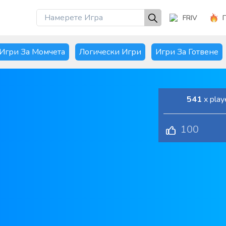
FRIV
Игри За Момчета
Логически Игри
Игри За Готвене
541
x play
100