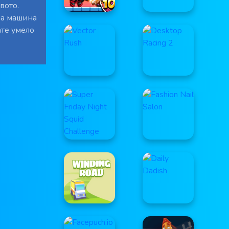
вото.
на машина
ате умело