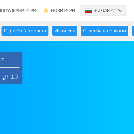
ПОПУЛЯРНИ ИГРИ
НОВИ ИГРИ
BULGARIAN
Игри За Момичета
Игри Friv
Стрелба по Балони
ed.
10