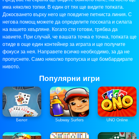
има няколко топки. В един от тях ще видите топката.
Докосването върху него ще повдигне петниста линия. С
негова помощ можете да определите посоката и силата
на вашето хвърляне. Когато сте готови, трябва да
навиете. При случай, че вашата точка е точна, топката ще
отиде в още един контейнер за играта и ще получите
фокуси за нея. Направете всичко необходимо, за да не
пропуснете. Само няколко пропуска и ще бомбардирате
нивото.
Популярни игри
Белот
Subway Surfers
UNO Online