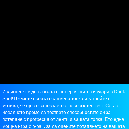
Издигнете се до славата с невероятните си удари в Dunk
Shot! Вземете своята оранжева топка и загрейте с
мотива, че ще се запознаете с невероятен тест. Сега е
идеалното време да тествате способностите си за
потапяне с прогресия от ленти и вашата топка! Ето една
мощна игра с b-ball, за да оцените потапянето на вашата