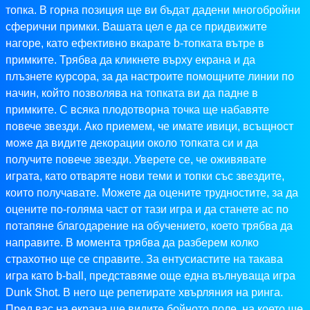
топка. В горна позиция ще ви бъдат дадени многобройни
сферични примки. Вашата цел е да се придвижите
нагоре, като ефективно вкарате b-топката вътре в
примките. Трябва да кликнете върху екрана и да
плъзнете курсора, за да настроите помощните линии по
начин, който позволява на топката ви да падне в
примките. С всяка плодотворна точка ще набавяте
повече звезди. Ако приемем, че имате ивици, всъщност
може да видите декорации около топката си и да
получите повече звезди. Уверете се, че оживявате
играта, като отваряте нови теми и топки със звездите,
които получавате. Можете да оцените трудностите, за да
оцените по-голяма част от тази игра и да станете ас по
потапяне благодарение на обучението, което трябва да
направите. В момента трябва да разберем колко
страхотно ще се справите. За ентусиастите на такава
игра като b-ball, представяме още една вълнуваща игра
Dunk Shot. В него ще репетирате хвърляния на ринга.
Пред вас на екрана ще видите бойното поле, на което ще