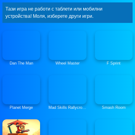
Тази игра не работи с таблети или мобилни
устройства! Моля, изберете други игри.
Dan The Man
Wheel Master
F Sprint
Planet Merge
Mad Skills Rallycross
Smash Room