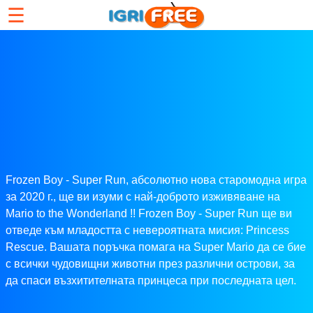
☰
Frozen Boy - Super Run, абсолютно нова старомодна игра
за 2020 г., ще ви изуми с най-доброто изживяване на
Mario to the Wonderland !! Frozen Boy - Super Run ще ви
отведе към младостта с невероятната мисия: Princess
Rescue. Вашата поръчка помага на Super Mario да се бие
с всички чудовищни животни през различни острови, за
да спаси възхитителната принцеса при последната цел.