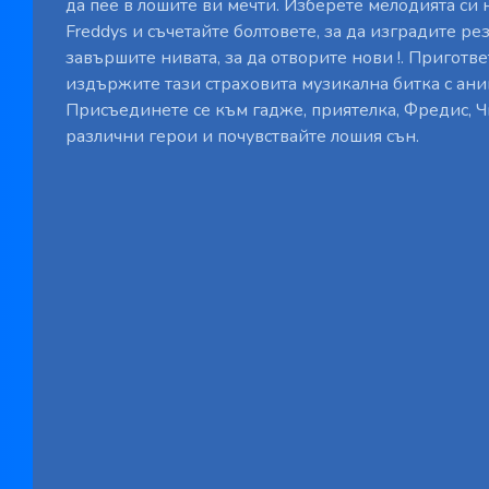
да пее в лошите ви мечти. Изберете мелодията си
Freddys и съчетайте болтовете, за да изградите рез
завършите нивата, за да отворите нови !. Приготве
издържите тази страховита музикална битка с ани
Присъединете се към гадже, приятелка, Фредис, Ч
различни герои и почувствайте лошия сън.