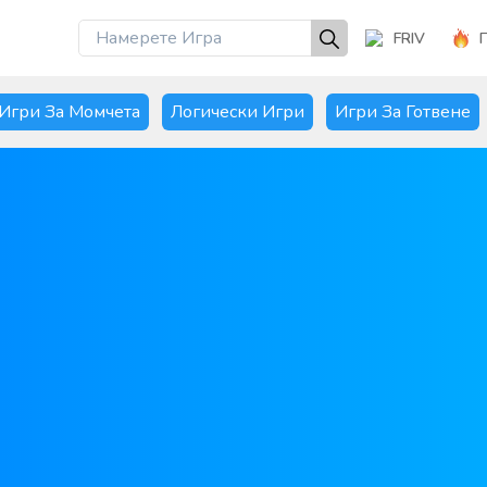
FRIV
Игри За Момчета
Логически Игри
Игри За Готвене