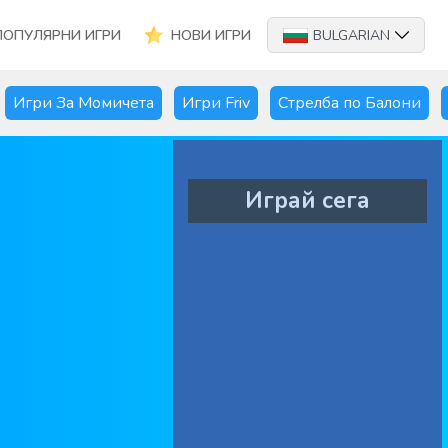
ПОПУЛЯРНИ ИГРИ
НОВИ ИГРИ
BULGARIAN
Игри За Момичета
Игри Friv
Стрелба по Балони
Играй сега